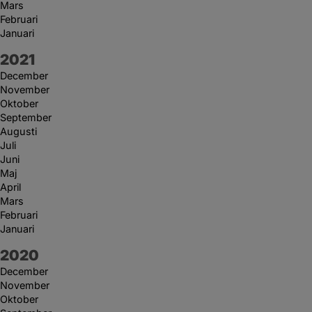
Mars
Februari
Januari
År:
2021
December
November
Oktober
September
Augusti
Juli
Juni
Maj
April
Mars
Februari
Januari
År:
2020
December
November
Oktober