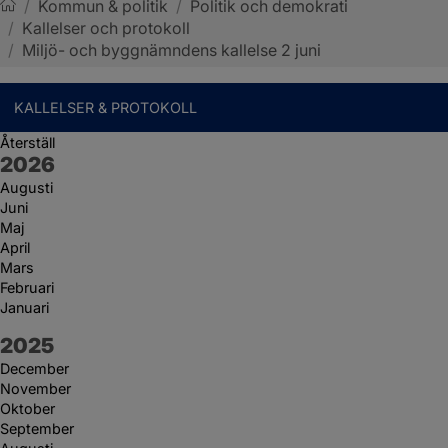
/
Kommun & politik
/
Politik och demokrati
/
Kallelser och protokoll
Sotenäs kommun
/
Miljö- och byggnämndens kallelse 2 juni
KALLELSER & PROTOKOLL
Återställ
År:
2026
Augusti
Juni
Maj
April
Mars
Februari
Januari
År:
2025
December
November
Oktober
September