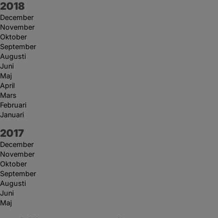
År:
2018
December
November
Oktober
September
Augusti
Juni
Maj
April
Mars
Februari
Januari
År:
2017
December
November
Oktober
September
Augusti
Juni
Maj