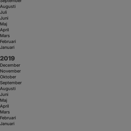
September
Augusti
Juli
Juni
Maj
April
Mars
Februari
Januari
År:
2019
December
November
Oktober
September
Augusti
Juni
Maj
April
Mars
Februari
Januari