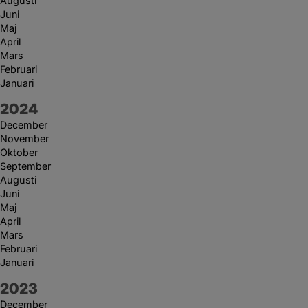
Augusti
Juni
Maj
April
Mars
Februari
Januari
År:
2024
December
November
Oktober
September
Augusti
Juni
Maj
April
Mars
Februari
Januari
År:
2023
December