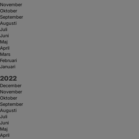
November
Oktober
September
Augusti
Juli
Juni
Maj
April
Mars
Februari
Januari
År:
2022
December
November
Oktober
September
Augusti
Juli
Juni
Maj
April