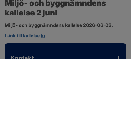
Miljö- och byggnämndens 
kallelse 2 juni
Miljö- och byggnämndens kallelse 2026-06-02.
pdf, 167.4 kB, öppnas i nytt fönster.
Länk till kallelse
Kontakt
SOTENÄS KOMMUN