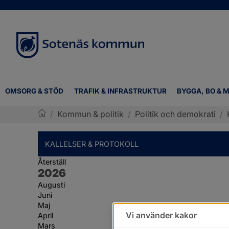
OMSORG & STÖD
TRAFIK & INFRASTRUKTUR
BYGGA, BO & M
/
Kommun & politik
/
Politik och demokrati
/
Sotenäs kommun
KALLELSER & PROTOKOLL
Återställ
År:
2026
Augusti
Juni
Maj
Vi använder kakor
April
Mars