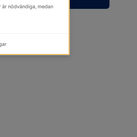
kor är nödvändiga, medan
gar