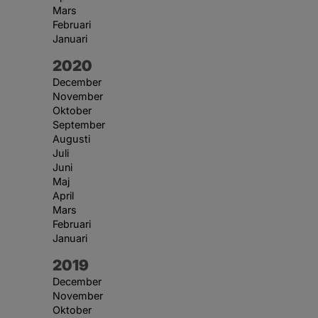
Mars
Februari
Januari
År:
2020
December
November
Oktober
September
Augusti
Juli
Juni
Maj
April
Mars
Februari
Januari
År:
2019
December
November
Oktober