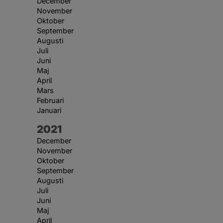
December
November
Oktober
September
Augusti
Juli
Juni
Maj
April
Mars
Februari
Januari
År:
2021
December
November
Oktober
September
Augusti
Juli
Juni
Maj
April