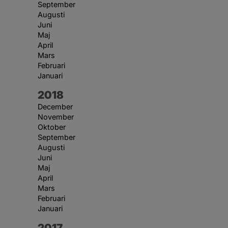
September
Augusti
Juni
Maj
April
Mars
Februari
Januari
År:
2018
December
November
Oktober
September
Augusti
Juni
Maj
April
Mars
Februari
Januari
År:
2017