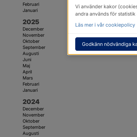
Februari
Vi använder kakor (cookies
Januari
andra används för statisti
År:
2025
Läs mer i vår cookiepolicy
December
November
Oktober
Godkänn nödvändiga k
September
Augusti
Juni
Maj
April
Mars
Februari
Januari
År:
2024
December
November
Oktober
September
Augusti