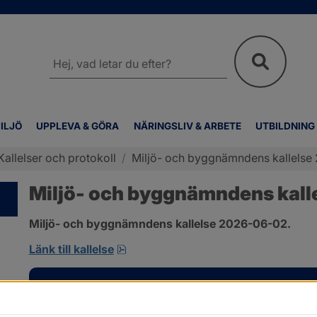
Sök
på
webbplatsen
ILJÖ
UPPLEVA & GÖRA
NÄRINGSLIV & ARBETE
UTBILDNING
Kallelser och protokoll
/
Miljö- och byggnämndens kallelse 2
Miljö- och byggnämndens kalle
Miljö- och byggnämndens kallelse 2026-06-02.
pdf, 167.4 kB, öppnas i nytt fönster
Länk till kallelse
Kontakt