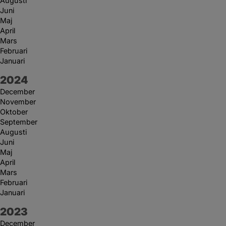
Augusti
Juni
Maj
April
Mars
Februari
Januari
År:
2024
December
November
Oktober
September
Augusti
Juni
Maj
April
Mars
Februari
Januari
År:
2023
December