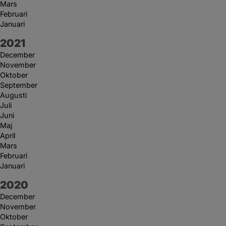
Mars
Februari
Januari
År:
2021
December
November
Oktober
September
Augusti
Juli
Juni
Maj
April
Mars
Februari
Januari
År:
2020
December
November
Oktober