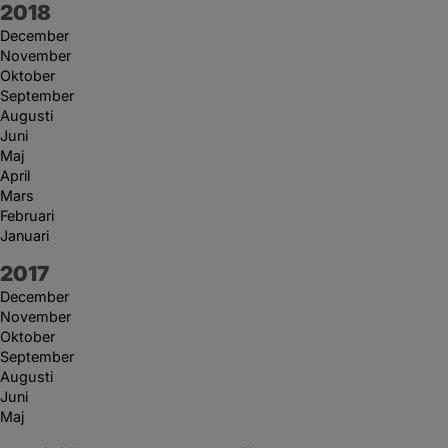
År:
2018
December
November
Oktober
September
Augusti
Juni
Maj
April
Mars
Februari
Januari
År:
2017
December
November
Oktober
September
Augusti
Juni
Maj