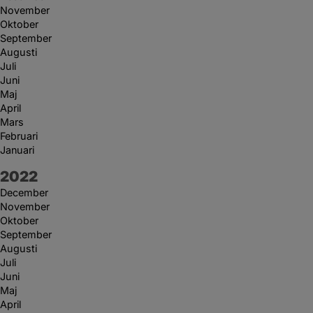
November
Oktober
September
Augusti
Juli
Juni
Maj
April
Mars
Februari
Januari
År:
2022
December
November
Oktober
September
Augusti
Juli
Juni
Maj
April