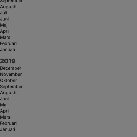
September
Augusti
Juli
Juni
Maj
April
Mars
Februari
Januari
År:
2019
December
November
Oktober
September
Augusti
Juni
Maj
April
Mars
Februari
Januari