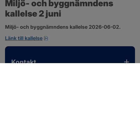
Miljö- och byggnämndens 
kallelse 2 juni
Miljö- och byggnämndens kallelse 2026-06-02.
pdf, 167.4 kB, öppnas i nytt fönster.
Länk till kallelse
Kontakt
SOTENÄS KOMMUN