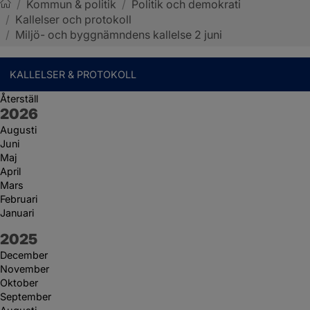
/
Kommun & politik
/
Politik och demokrati
/
Kallelser och protokoll
Sotenäs kommun
/
Miljö- och byggnämndens kallelse 2 juni
KALLELSER & PROTOKOLL
Återställ
År:
2026
Augusti
Juni
Maj
April
Mars
Februari
Januari
År:
2025
December
November
Oktober
September