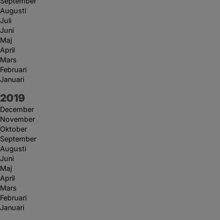
September
Augusti
Juli
Juni
Maj
April
Mars
Februari
Januari
År:
2019
December
November
Oktober
September
Augusti
Juni
Maj
April
Mars
Februari
Januari