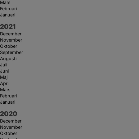
Mars
Februari
Januari
År:
2021
December
November
Oktober
September
Augusti
Juli
Juni
Maj
April
Mars
Februari
Januari
År:
2020
December
November
Oktober