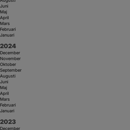
Augusti
Juni
Maj
April
Mars
Februari
Januari
År:
2024
December
November
Oktober
September
Augusti
Juni
Maj
April
Mars
Februari
Januari
År:
2023
December