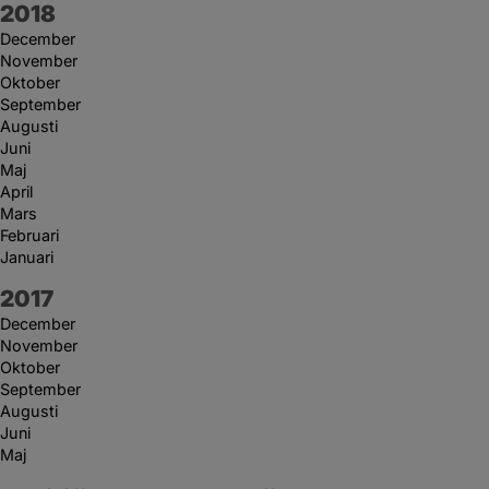
År:
2018
December
November
Oktober
September
Augusti
Juni
Maj
April
Mars
Februari
Januari
År:
2017
December
November
Oktober
September
Augusti
Juni
Maj