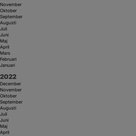
November
Oktober
September
Augusti
Juli
Juni
Maj
April
Mars
Februari
Januari
År:
2022
December
November
Oktober
September
Augusti
Juli
Juni
Maj
April