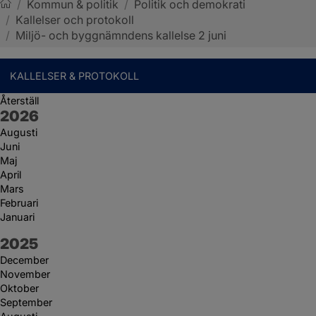
/
Kommun & politik
/
Politik och demokrati
/
Kallelser och protokoll
Sotenäs kommun
/
Miljö- och byggnämndens kallelse 2 juni
KALLELSER & PROTOKOLL
Återställ
År:
2026
Augusti
Juni
Maj
April
Mars
Februari
Januari
År:
2025
December
November
Oktober
September