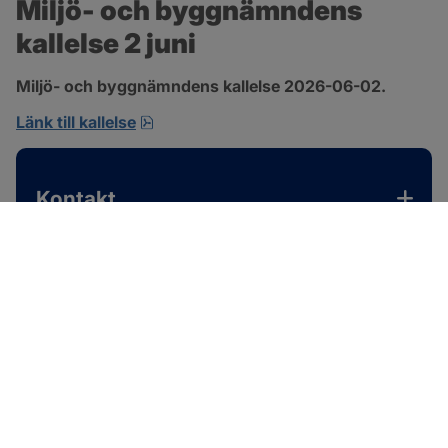
Miljö- och byggnämndens 
kallelse 2 juni
Miljö- och byggnämndens kallelse 2026-06-02.
pdf, 167.4 kB, öppnas i nytt fönster.
Länk till kallelse
Kontakt
SOTENÄS KOMMUN