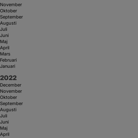
November
Oktober
September
Augusti
Juli
Juni
Maj
April
Mars
Februari
Januari
År:
2022
December
November
Oktober
September
Augusti
Juli
Juni
Maj
April