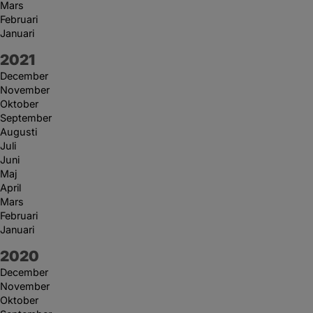
Mars
Februari
Januari
År:
2021
December
November
Oktober
September
Augusti
Juli
Juni
Maj
April
Mars
Februari
Januari
År:
2020
December
November
Oktober