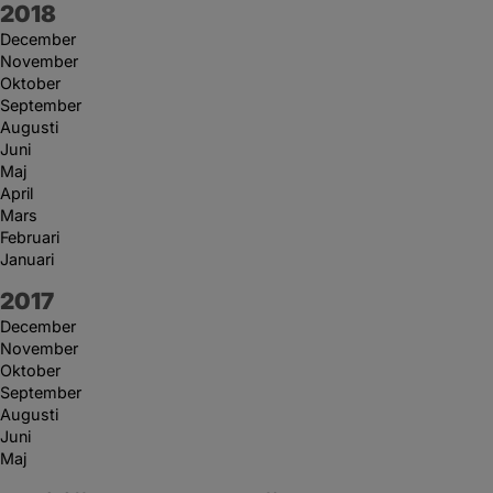
År:
2018
December
November
Oktober
September
Augusti
Juni
Maj
April
Mars
Februari
Januari
År:
2017
December
November
Oktober
September
Augusti
Juni
Maj