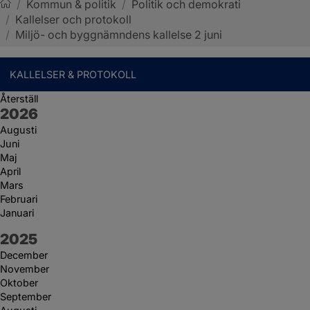
/
Kommun & politik
/
Politik och demokrati
/
Kallelser och protokoll
Sotenäs kommun
/
Miljö- och byggnämndens kallelse 2 juni
KALLELSER & PROTOKOLL
Återställ
År:
2026
Augusti
Juni
Maj
April
Mars
Februari
Januari
År:
2025
December
November
Oktober
September