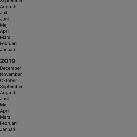
September
Augusti
Juli
Juni
Maj
April
Mars
Februari
Januari
År:
2019
December
November
Oktober
September
Augusti
Juni
Maj
April
Mars
Februari
Januari