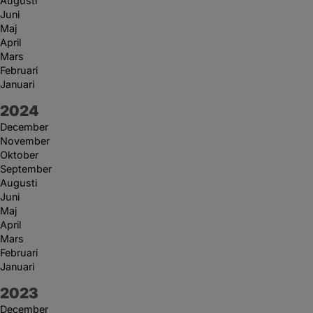
Augusti
Juni
Maj
April
Mars
Februari
Januari
År:
2024
December
November
Oktober
September
Augusti
Juni
Maj
April
Mars
Februari
Januari
År:
2023
December