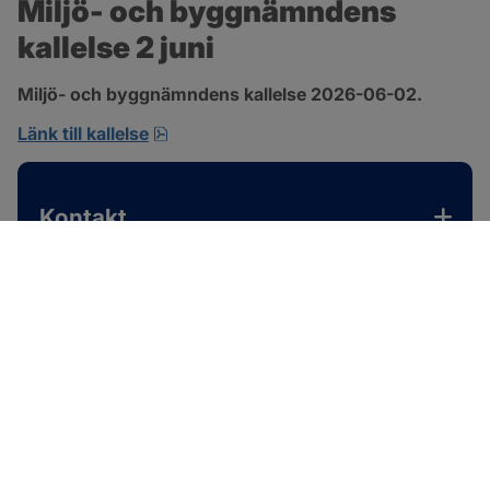
Miljö- och byggnämndens 
kallelse 2 juni
Miljö- och byggnämndens kallelse 2026-06-02.
pdf, 167.4 kB, öppnas i nytt fönster.
Länk till kallelse
Kontakt
SOTENÄS KOMMUN