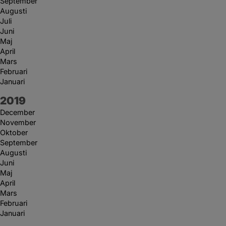
September
Augusti
Juli
Juni
Maj
April
Mars
Februari
Januari
År:
2019
December
November
Oktober
September
Augusti
Juni
Maj
April
Mars
Februari
Januari