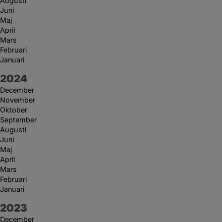
Augusti
Juni
Maj
April
Mars
Februari
Januari
År:
2024
December
November
Oktober
September
Augusti
Juni
Maj
April
Mars
Februari
Januari
År:
2023
December