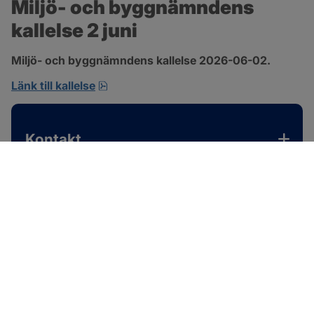
Miljö- och byggnämndens 
kallelse 2 juni
Miljö- och byggnämndens kallelse 2026-06-02.
pdf, 167.4 kB, öppnas i nytt fönster.
Länk till kallelse
Kontakt
SOTENÄS KOMMUN