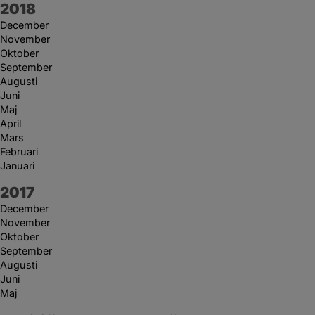
År:
2018
December
November
Oktober
September
Augusti
Juni
Maj
April
Mars
Februari
Januari
År:
2017
December
November
Oktober
September
Augusti
Juni
Maj