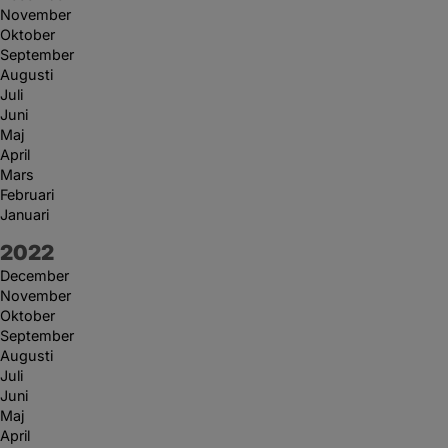
November
Oktober
September
Augusti
Juli
Juni
Maj
April
Mars
Februari
Januari
År:
2022
December
November
Oktober
September
Augusti
Juli
Juni
Maj
April