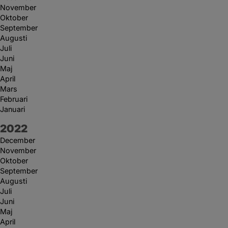
November
Oktober
September
Augusti
Juli
Juni
Maj
April
Mars
Februari
Januari
År:
2022
December
November
Oktober
September
Augusti
Juli
Juni
Maj
April