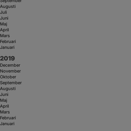
September
Augusti
Juli
Juni
Maj
April
Mars
Februari
Januari
År:
2019
December
November
Oktober
September
Augusti
Juni
Maj
April
Mars
Februari
Januari