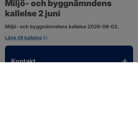
Miljö- och byggnämndens 
kallelse 2 juni
Miljö- och byggnämndens kallelse 2026-06-02.
pdf, 167.4 kB, öppnas i nytt fönster.
Länk till kallelse
Kontakt
SOTENÄS KOMMUN