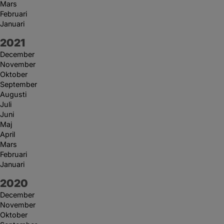
Mars
Februari
Januari
År:
2021
December
November
Oktober
September
Augusti
Juli
Juni
Maj
April
Mars
Februari
Januari
År:
2020
December
November
Oktober