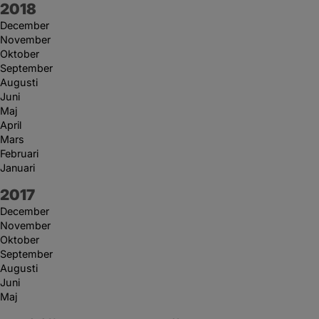
År:
2018
December
November
Oktober
September
Augusti
Juni
Maj
April
Mars
Februari
Januari
År:
2017
December
November
Oktober
September
Augusti
Juni
Maj