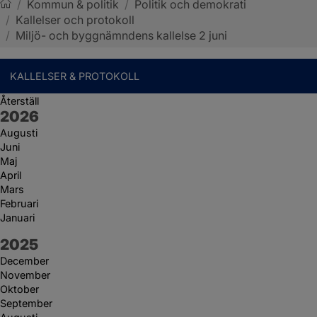
/
Kommun & politik
/
Politik och demokrati
/
Kallelser och protokoll
Sotenäs kommun
/
Miljö- och byggnämndens kallelse 2 juni
KALLELSER & PROTOKOLL
Återställ
År:
2026
Augusti
Juni
Maj
April
Mars
Februari
Januari
År:
2025
December
November
Oktober
September