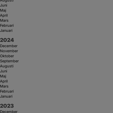
Augusti
Juni
Maj
April
Mars
Februari
Januari
År:
2024
December
November
Oktober
September
Augusti
Juni
Maj
April
Mars
Februari
Januari
År:
2023
December