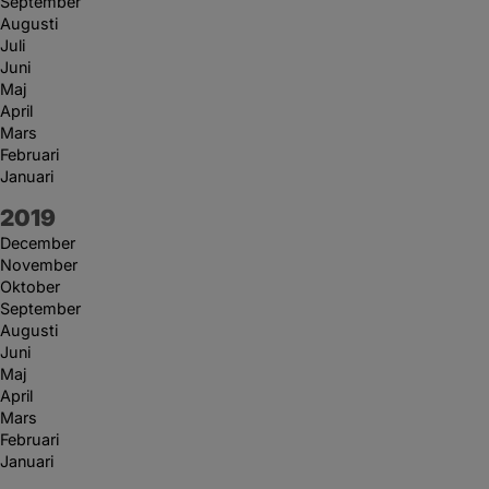
September
Augusti
Juli
Juni
Maj
April
Mars
Februari
Januari
År:
2019
December
November
Oktober
September
Augusti
Juni
Maj
April
Mars
Februari
Januari