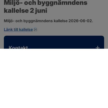
Miljö- och byggnämndens 
kallelse 2 juni
Miljö- och byggnämndens kallelse 2026-06-02.
pdf, 167.4 kB, öppnas i nytt fönster.
Länk till kallelse
Kontakt
SOTENÄS KOMMUN