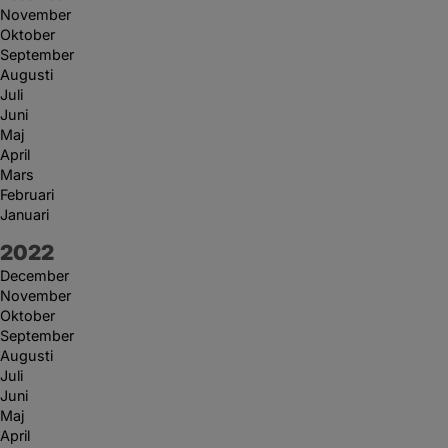
November
Oktober
September
Augusti
Juli
Juni
Maj
April
Mars
Februari
Januari
År:
2022
December
November
Oktober
September
Augusti
Juli
Juni
Maj
April