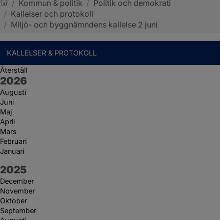
/
Kommun & politik
/
Politik och demokrati
/
Kallelser och protokoll
Sotenäs kommun
/
Miljö- och byggnämndens kallelse 2 juni
KALLELSER & PROTOKOLL
Återställ
År:
2026
Augusti
Juni
Maj
April
Mars
Februari
Januari
År:
2025
December
November
Oktober
September