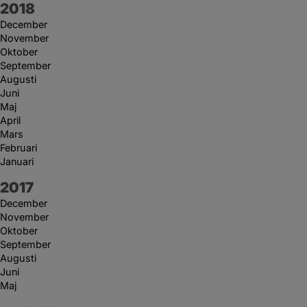
År:
2018
December
November
Oktober
September
Augusti
Juni
Maj
April
Mars
Februari
Januari
År:
2017
December
November
Oktober
September
Augusti
Juni
Maj