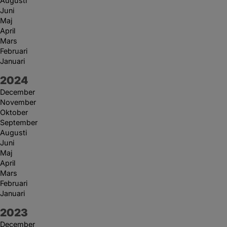
Augusti
Juni
Maj
April
Mars
Februari
Januari
År:
2024
December
November
Oktober
September
Augusti
Juni
Maj
April
Mars
Februari
Januari
År:
2023
December