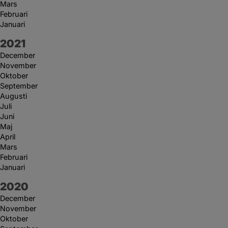
Mars
Februari
Januari
År:
2021
December
November
Oktober
September
Augusti
Juli
Juni
Maj
April
Mars
Februari
Januari
År:
2020
December
November
Oktober