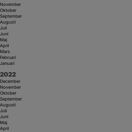
November
Oktober
September
Augusti
Juli
Juni
Maj
April
Mars
Februari
Januari
År:
2022
December
November
Oktober
September
Augusti
Juli
Juni
Maj
April