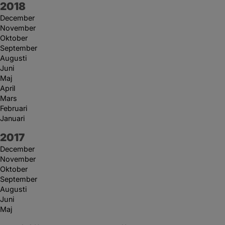
År:
2018
December
November
Oktober
September
Augusti
Juni
Maj
April
Mars
Februari
Januari
År:
2017
December
November
Oktober
September
Augusti
Juni
Maj