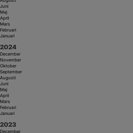
Augusti
Juni
Maj
April
Mars
Februari
Januari
År:
2024
December
November
Oktober
September
Augusti
Juni
Maj
April
Mars
Februari
Januari
År:
2023
December