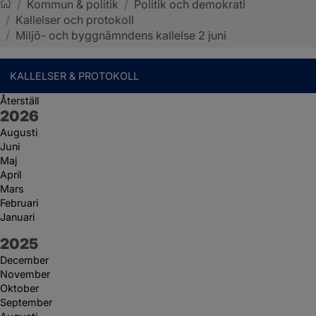
/
Kommun & politik
/
Politik och demokrati
/
Kallelser och protokoll
Sotenäs kommun
/
Miljö- och byggnämndens kallelse 2 juni
KALLELSER & PROTOKOLL
Återställ
År:
2026
Augusti
Juni
Maj
April
Mars
Februari
Januari
År:
2025
December
November
Oktober
September