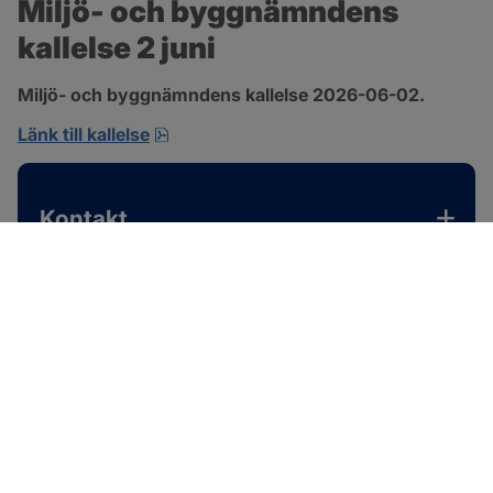
Miljö- och byggnämndens 
kallelse 2 juni
Miljö- och byggnämndens kallelse 2026-06-02.
pdf, 167.4 kB, öppnas i nytt fönster.
Länk till kallelse
Kontakt
SOTENÄS KOMMUN