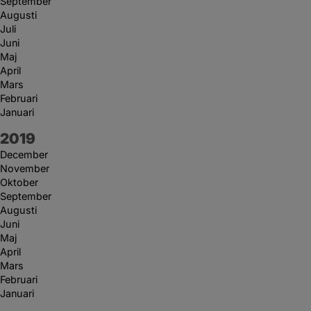
September
Augusti
Juli
Juni
Maj
April
Mars
Februari
Januari
År:
2019
December
November
Oktober
September
Augusti
Juni
Maj
April
Mars
Februari
Januari