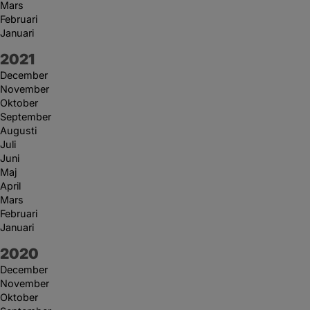
Mars
Februari
Januari
År:
2021
December
November
Oktober
September
Augusti
Juli
Juni
Maj
April
Mars
Februari
Januari
År:
2020
December
November
Oktober