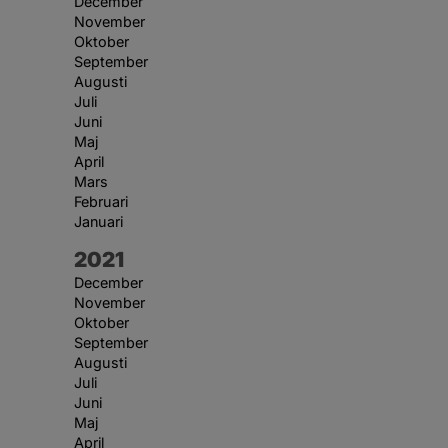
December
November
Oktober
September
Augusti
Juli
Juni
Maj
April
Mars
Februari
Januari
År:
2021
December
November
Oktober
September
Augusti
Juli
Juni
Maj
April