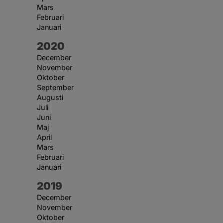
Mars
Februari
Januari
År:
2020
December
November
Oktober
September
Augusti
Juli
Juni
Maj
April
Mars
Februari
Januari
År:
2019
December
November
Oktober