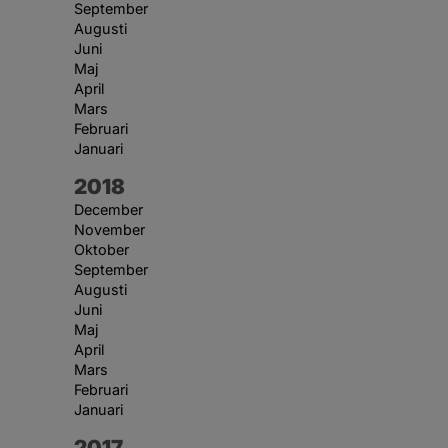
September
Augusti
Juni
Maj
April
Mars
Februari
Januari
År:
2018
December
November
Oktober
September
Augusti
Juni
Maj
April
Mars
Februari
Januari
År:
2017