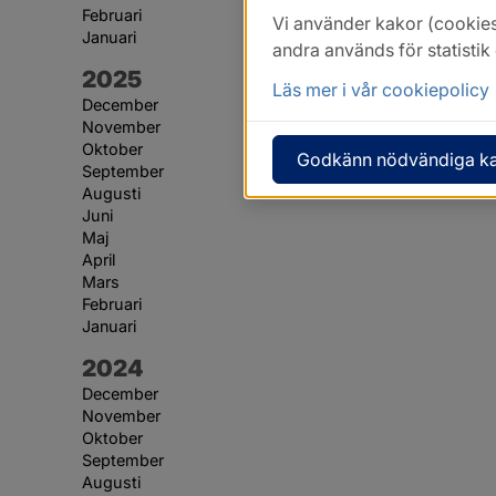
Februari
Vi använder kakor (cookies
Januari
andra används för statisti
År:
2025
Läs mer i vår cookiepolicy
December
November
Oktober
Godkänn nödvändiga k
September
Augusti
Juni
Maj
April
Mars
Februari
Januari
År:
2024
December
November
Oktober
September
Augusti