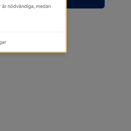
kor är nödvändiga, medan
gar