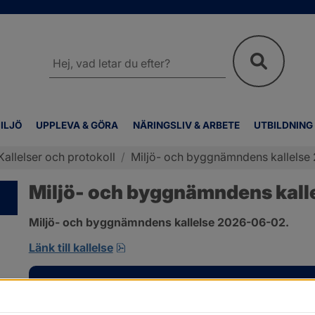
Sök
på
webbplatsen
ILJÖ
UPPLEVA & GÖRA
NÄRINGSLIV & ARBETE
UTBILDNING
Kallelser och protokoll
/
Miljö- och byggnämndens kallelse 2
Miljö- och byggnämndens kalle
Miljö- och byggnämndens kallelse 2026-06-02.
pdf, 167.4 kB, öppnas i nytt fönster
Länk till kallelse
Kontakt