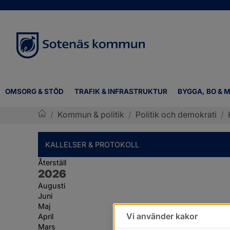
OMSORG & STÖD
TRAFIK & INFRASTRUKTUR
BYGGA, BO & M
/
Kommun & politik
/
Politik och demokrati
/
Sotenäs kommun
KALLELSER & PROTOKOLL
Återställ
År:
2026
Augusti
Juni
Maj
Vi använder kakor
April
Mars