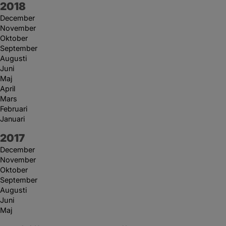
År:
2018
December
November
Oktober
September
Augusti
Juni
Maj
April
Mars
Februari
Januari
År:
2017
December
November
Oktober
September
Augusti
Juni
Maj