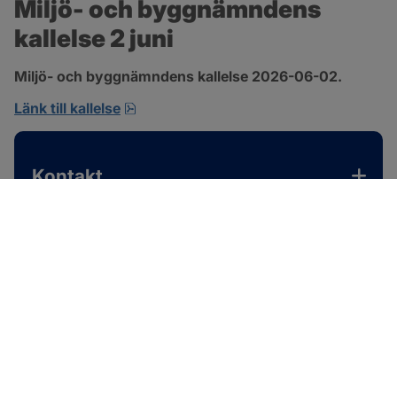
Miljö- och byggnämndens 
kallelse 2 juni
Miljö- och byggnämndens kallelse 2026-06-02.
pdf, 167.4 kB, öppnas i nytt fönster.
Länk till kallelse
Kontakt
SOTENÄS KOMMUN