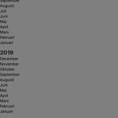
September
Augusti
Juli
Juni
Maj
April
Mars
Februari
Januari
År:
2019
December
November
Oktober
September
Augusti
Juni
Maj
April
Mars
Februari
Januari