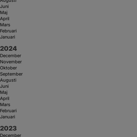
Augusti
Juni
Maj
April
Mars
Februari
Januari
År:
2024
December
November
Oktober
September
Augusti
Juni
Maj
April
Mars
Februari
Januari
År:
2023
December