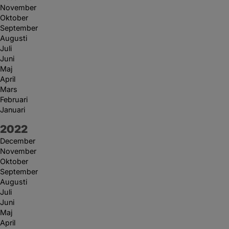
November
Oktober
September
Augusti
Juli
Juni
Maj
April
Mars
Februari
Januari
År:
2022
December
November
Oktober
September
Augusti
Juli
Juni
Maj
April