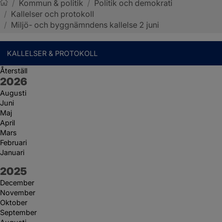
/
Kommun & politik
/
Politik och demokrati
/
Kallelser och protokoll
Sotenäs kommun
/
Miljö- och byggnämndens kallelse 2 juni
KALLELSER & PROTOKOLL
Återställ
År:
2026
Augusti
Juni
Maj
April
Mars
Februari
Januari
År:
2025
December
November
Oktober
September