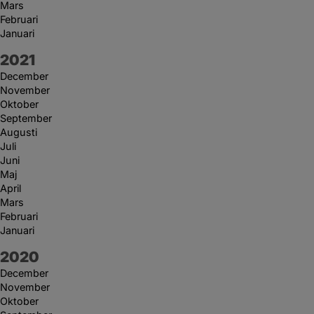
Mars
Februari
Januari
År:
2021
December
November
Oktober
September
Augusti
Juli
Juni
Maj
April
Mars
Februari
Januari
År:
2020
December
November
Oktober