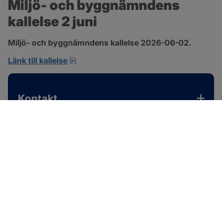
Miljö- och byggnämndens 
kallelse 2 juni
Miljö- och byggnämndens kallelse 2026-06-02.
pdf, 167.4 kB, öppnas i nytt fönster.
Länk till kallelse
Kontakt
SOTENÄS KOMMUN