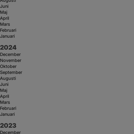
Augusti
Juni
Maj
April
Mars
Februari
Januari
År:
2024
December
November
Oktober
September
Augusti
Juni
Maj
April
Mars
Februari
Januari
År:
2023
December