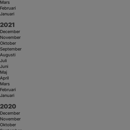
Mars
Februari
Januari
År:
2021
December
November
Oktober
September
Augusti
Juli
Juni
Maj
April
Mars
Februari
Januari
År:
2020
December
November
Oktober