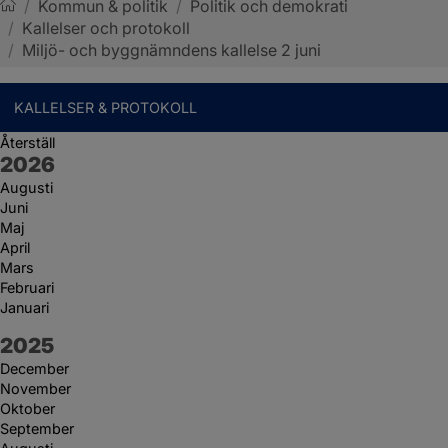
/
Kommun & politik
/
Politik och demokrati
/
Kallelser och protokoll
Sotenäs kommun
/
Miljö- och byggnämndens kallelse 2 juni
KALLELSER & PROTOKOLL
Återställ
År:
2026
Augusti
Juni
Maj
April
Mars
Februari
Januari
År:
2025
December
November
Oktober
September