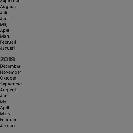
September
Augusti
Juli
Juni
Maj
April
Mars
Februari
Januari
År:
2019
December
November
Oktober
September
Augusti
Juni
Maj
April
Mars
Februari
Januari