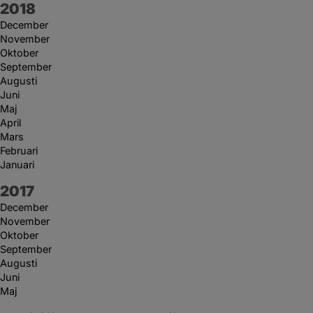
År:
2018
December
November
Oktober
September
Augusti
Juni
Maj
April
Mars
Februari
Januari
År:
2017
December
November
Oktober
September
Augusti
Juni
Maj