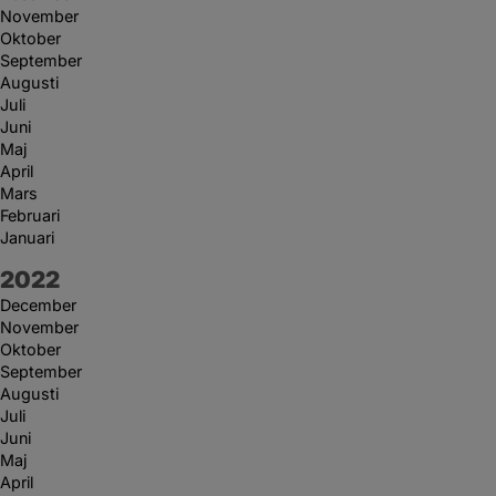
November
Oktober
September
Augusti
Juli
Juni
Maj
April
Mars
Februari
Januari
År:
2022
December
November
Oktober
September
Augusti
Juli
Juni
Maj
April