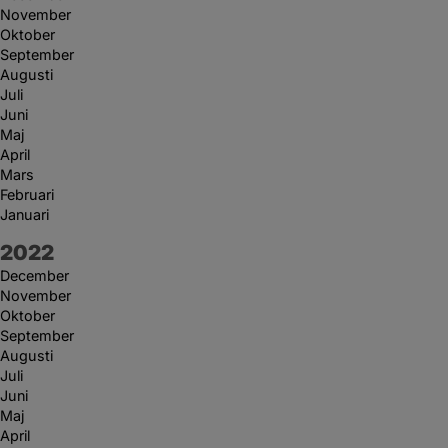
November
Oktober
September
Augusti
Juli
Juni
Maj
April
Mars
Februari
Januari
År:
2022
December
November
Oktober
September
Augusti
Juli
Juni
Maj
April