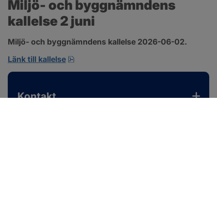
Miljö- och byggnämndens 
kallelse 2 juni
Miljö- och byggnämndens kallelse 2026-06-02.
pdf, 167.4 kB, öppnas i nytt fönster.
Länk till kallelse
Kontakt
SOTENÄS KOMMUN