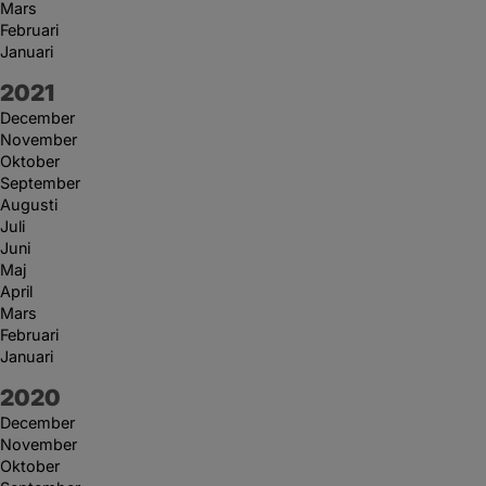
Mars
Februari
Januari
År:
2021
December
November
Oktober
September
Augusti
Juli
Juni
Maj
April
Mars
Februari
Januari
År:
2020
December
November
Oktober