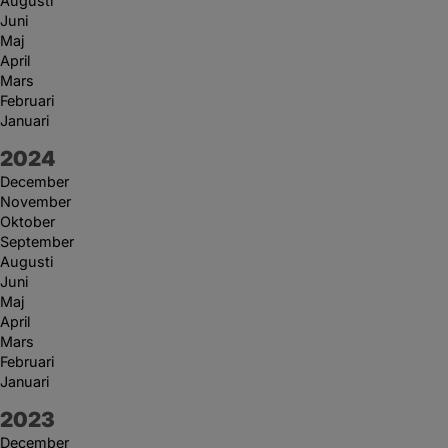
Augusti
Juni
Maj
April
Mars
Februari
Januari
År:
2024
December
November
Oktober
September
Augusti
Juni
Maj
April
Mars
Februari
Januari
År:
2023
December