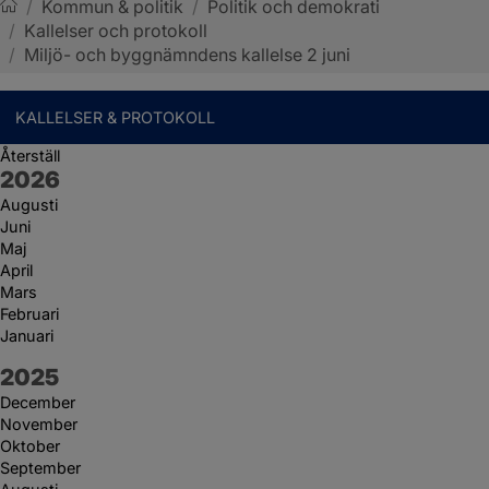
/
Kommun & politik
/
Politik och demokrati
/
Kallelser och protokoll
Sotenäs kommun
/
Miljö- och byggnämndens kallelse 2 juni
KALLELSER & PROTOKOLL
Återställ
År:
2026
Augusti
Juni
Maj
April
Mars
Februari
Januari
År:
2025
December
November
Oktober
September