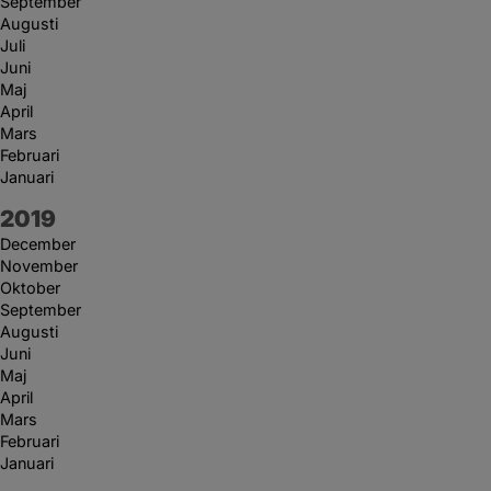
September
Augusti
Juli
Juni
Maj
April
Mars
Februari
Januari
År:
2019
December
November
Oktober
September
Augusti
Juni
Maj
April
Mars
Februari
Januari