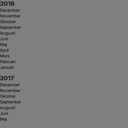
År:
2018
December
November
Oktober
September
Augusti
Juni
Maj
April
Mars
Februari
Januari
År:
2017
December
November
Oktober
September
Augusti
Juni
Maj