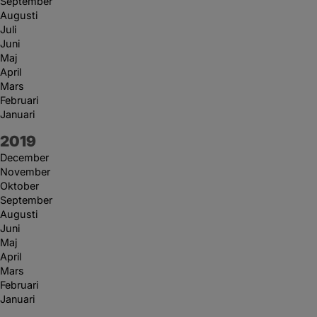
September
Augusti
Juli
Juni
Maj
April
Mars
Februari
Januari
År:
2019
December
November
Oktober
September
Augusti
Juni
Maj
April
Mars
Februari
Januari