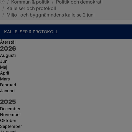
/
Kommun & politik
/
Politik och demokrati
/
Kallelser och protokoll
Sotenäs kommun
/
Miljö- och byggnämndens kallelse 2 juni
KALLELSER & PROTOKOLL
Återställ
År:
2026
Augusti
Juni
Maj
April
Mars
Februari
Januari
År:
2025
December
November
Oktober
September