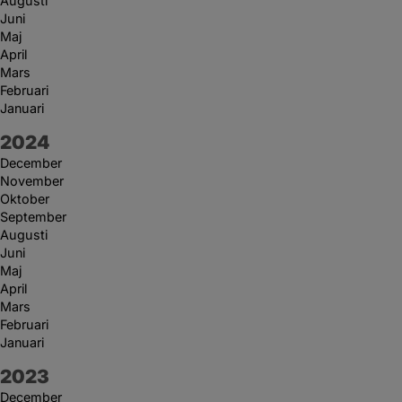
Augusti
Juni
Maj
April
Mars
Februari
Januari
År:
2024
December
November
Oktober
September
Augusti
Juni
Maj
April
Mars
Februari
Januari
År:
2023
December