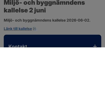
Miljö- och byggnämndens 
kallelse 2 juni
Miljö- och byggnämndens kallelse 2026-06-02.
pdf, 167.4 kB, öppnas i nytt fönster.
Länk till kallelse
Kontakt
SOTENÄS KOMMUN