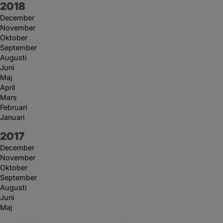
År:
2018
December
November
Oktober
September
Augusti
Juni
Maj
April
Mars
Februari
Januari
År:
2017
December
November
Oktober
September
Augusti
Juni
Maj