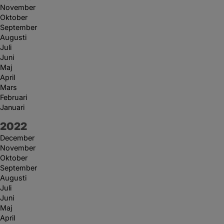
November
Oktober
September
Augusti
Juli
Juni
Maj
April
Mars
Februari
Januari
År:
2022
December
November
Oktober
September
Augusti
Juli
Juni
Maj
April