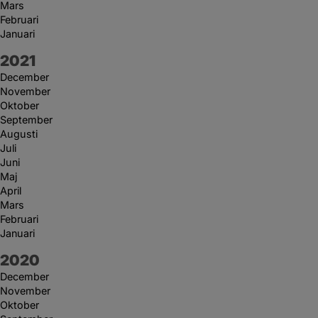
Mars
Februari
Januari
År:
2021
December
November
Oktober
September
Augusti
Juli
Juni
Maj
April
Mars
Februari
Januari
År:
2020
December
November
Oktober