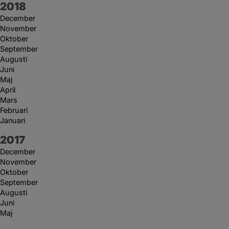
År:
2018
December
November
Oktober
September
Augusti
Juni
Maj
April
Mars
Februari
Januari
År:
2017
December
November
Oktober
September
Augusti
Juni
Maj