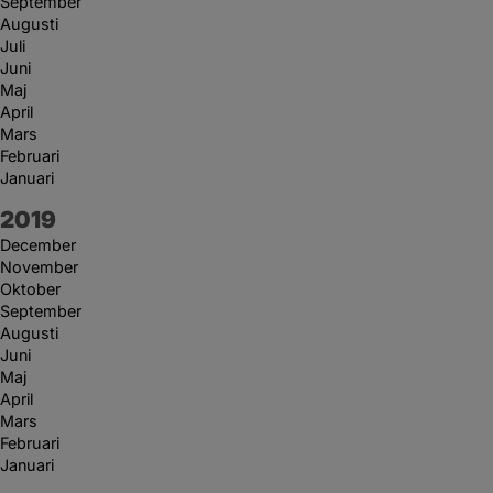
September
Augusti
Juli
Juni
Maj
April
Mars
Februari
Januari
År:
2019
December
November
Oktober
September
Augusti
Juni
Maj
April
Mars
Februari
Januari