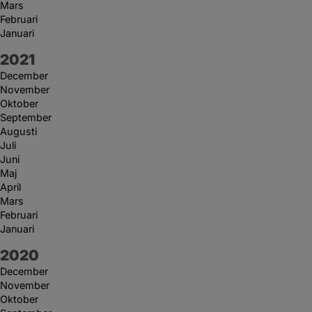
Mars
Februari
Januari
År:
2021
December
November
Oktober
September
Augusti
Juli
Juni
Maj
April
Mars
Februari
Januari
År:
2020
December
November
Oktober