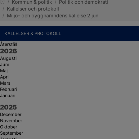
/
Kommun & politik
/
Politik och demokrati
/
Kallelser och protokoll
Sotenäs kommun
/
Miljö- och byggnämndens kallelse 2 juni
KALLELSER & PROTOKOLL
Återställ
År:
2026
Augusti
Juni
Maj
April
Mars
Februari
Januari
År:
2025
December
November
Oktober
September