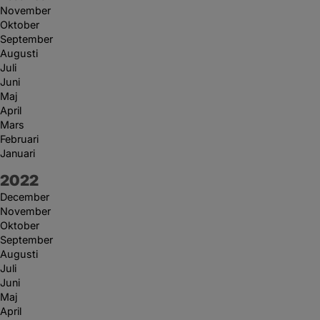
November
Oktober
September
Augusti
Juli
Juni
Maj
April
Mars
Februari
Januari
År:
2022
December
November
Oktober
September
Augusti
Juli
Juni
Maj
April