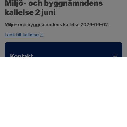
Miljö- och byggnämndens 
kallelse 2 juni
Miljö- och byggnämndens kallelse 2026-06-02.
pdf, 167.4 kB, öppnas i nytt fönster.
Länk till kallelse
Kontakt
SOTENÄS KOMMUN