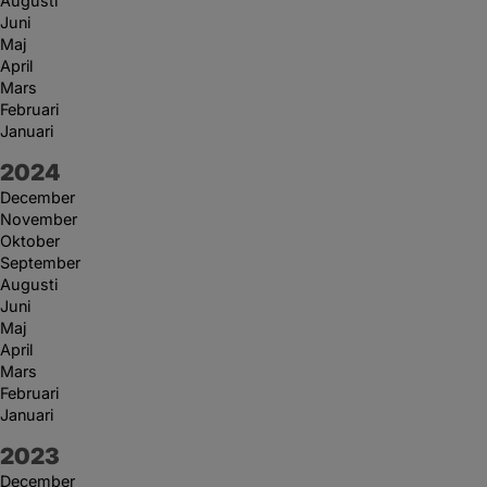
Augusti
Juni
Maj
April
Mars
Februari
Januari
År:
2024
December
November
Oktober
September
Augusti
Juni
Maj
April
Mars
Februari
Januari
År:
2023
December