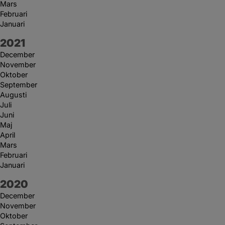
Mars
Februari
Januari
År:
2021
December
November
Oktober
September
Augusti
Juli
Juni
Maj
April
Mars
Februari
Januari
År:
2020
December
November
Oktober