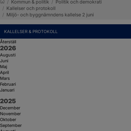
/
Kommun & politik
/
Politik och demokrati
/
Kallelser och protokoll
Sotenäs kommun
/
Miljö- och byggnämndens kallelse 2 juni
KALLELSER & PROTOKOLL
Återställ
År:
2026
Augusti
Juni
Maj
April
Mars
Februari
Januari
År:
2025
December
November
Oktober
September