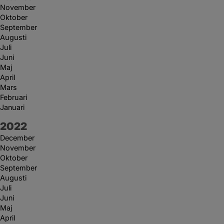
November
Oktober
September
Augusti
Juli
Juni
Maj
April
Mars
Februari
Januari
År:
2022
December
November
Oktober
September
Augusti
Juli
Juni
Maj
April