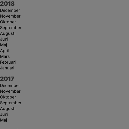
År:
2018
December
November
Oktober
September
Augusti
Juni
Maj
April
Mars
Februari
Januari
År:
2017
December
November
Oktober
September
Augusti
Juni
Maj