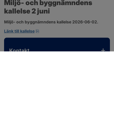
Miljö- och byggnämndens 
kallelse 2 juni
Miljö- och byggnämndens kallelse 2026-06-02.
pdf, 167.4 kB, öppnas i nytt fönster.
Länk till kallelse
Kontakt
SOTENÄS KOMMUN