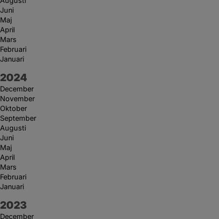
Augusti
Juni
Maj
April
Mars
Februari
Januari
År:
2024
December
November
Oktober
September
Augusti
Juni
Maj
April
Mars
Februari
Januari
År:
2023
December