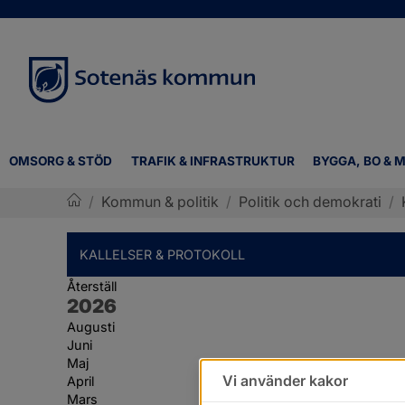
OMSORG & STÖD
TRAFIK & INFRASTRUKTUR
BYGGA, BO & M
/
Kommun & politik
/
Politik och demokrati
/
Sotenäs kommun
KALLELSER & PROTOKOLL
Återställ
År:
2026
Augusti
Juni
Maj
Vi använder kakor
April
Mars