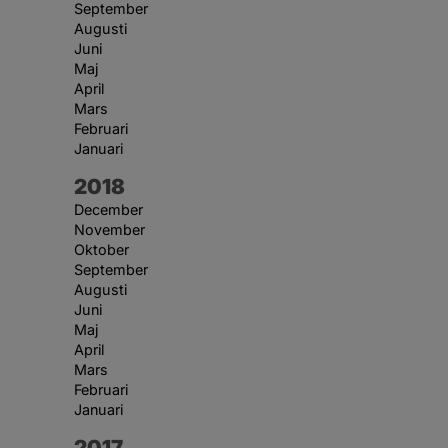
September
Augusti
Juni
Maj
April
Mars
Februari
Januari
År:
2018
December
November
Oktober
September
Augusti
Juni
Maj
April
Mars
Februari
Januari
År:
2017