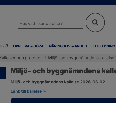
Sök
på
webbplatsen
ILJÖ
UPPLEVA & GÖRA
NÄRINGSLIV & ARBETE
UTBILDNING
Kallelser och protokoll
/
Miljö- och byggnämndens kallelse 2
Miljö- och byggnämndens kalle
Miljö- och byggnämndens kallelse 2026-06-02.
pdf, 167.4 kB, öppnas i nytt fönster
Länk till kallelse
Kontakt