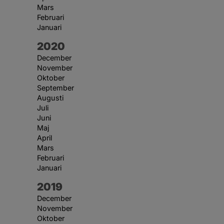
Mars
Februari
Januari
År:
2020
December
November
Oktober
September
Augusti
Juli
Juni
Maj
April
Mars
Februari
Januari
År:
2019
December
November
Oktober