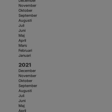
December
November
Oktober
September
Augusti
Juli
Juni
Maj
April
Mars
Februari
Januari
År:
2021
December
November
Oktober
September
Augusti
Juli
Juni
Maj
April