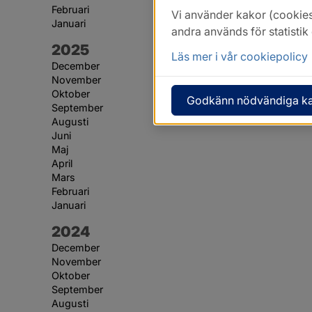
Februari
Vi använder kakor (cookies
Januari
andra används för statisti
År:
2025
Läs mer i vår cookiepolicy
December
November
Oktober
Godkänn nödvändiga k
September
Augusti
Juni
Maj
April
Mars
Februari
Januari
År:
2024
December
November
Oktober
September
Augusti