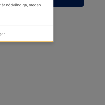
kor är nödvändiga, medan
gar