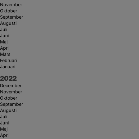
November
Oktober
September
Augusti
Juli
Juni
Maj
April
Mars
Februari
Januari
År:
2022
December
November
Oktober
September
Augusti
Juli
Juni
Maj
April