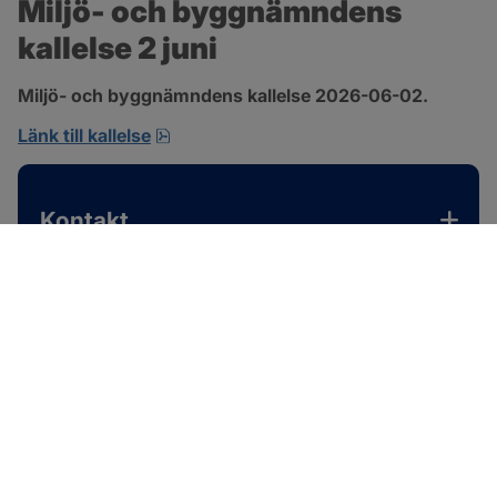
Miljö- och byggnämndens 
kallelse 2 juni
Miljö- och byggnämndens kallelse 2026-06-02.
pdf, 167.4 kB, öppnas i nytt fönster.
Länk till kallelse
Kontakt
SOTENÄS KOMMUN