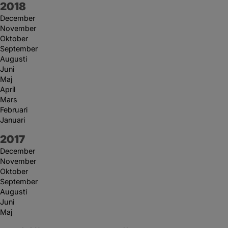
År:
2018
December
November
Oktober
September
Augusti
Juni
Maj
April
Mars
Februari
Januari
År:
2017
December
November
Oktober
September
Augusti
Juni
Maj