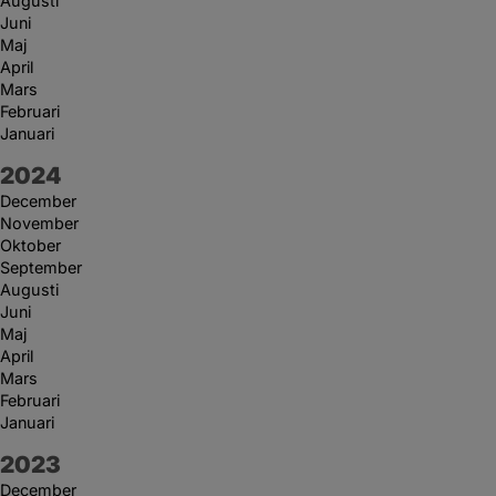
Augusti
Juni
Maj
April
Mars
Februari
Januari
År:
2024
December
November
Oktober
September
Augusti
Juni
Maj
April
Mars
Februari
Januari
År:
2023
December