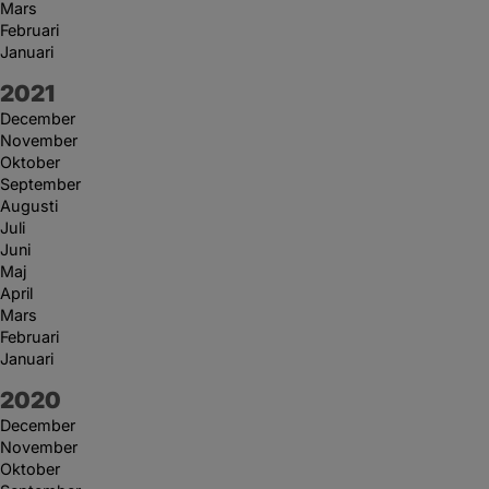
Mars
Februari
Januari
År:
2021
December
November
Oktober
September
Augusti
Juli
Juni
Maj
April
Mars
Februari
Januari
År:
2020
December
November
Oktober