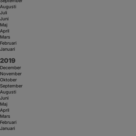
September
Augusti
Juli
Juni
Maj
April
Mars
Februari
Januari
År:
2019
December
November
Oktober
September
Augusti
Juni
Maj
April
Mars
Februari
Januari