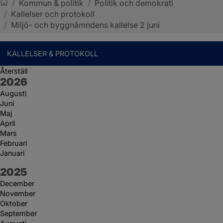
/
Kommun & politik
/
Politik och demokrati
/
Kallelser och protokoll
Sotenäs kommun
/
Miljö- och byggnämndens kallelse 2 juni
KALLELSER & PROTOKOLL
Återställ
År:
2026
Augusti
Juni
Maj
April
Mars
Februari
Januari
År:
2025
December
November
Oktober
September