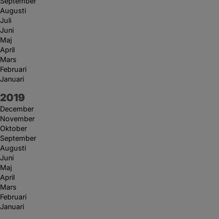
September
Augusti
Juli
Juni
Maj
April
Mars
Februari
Januari
År:
2019
December
November
Oktober
September
Augusti
Juni
Maj
April
Mars
Februari
Januari