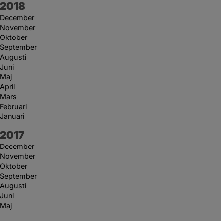
År:
2018
December
November
Oktober
September
Augusti
Juni
Maj
April
Mars
Februari
Januari
År:
2017
December
November
Oktober
September
Augusti
Juni
Maj