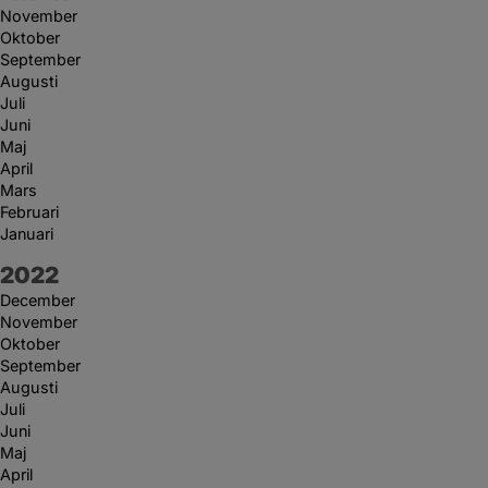
November
Oktober
September
Augusti
Juli
Juni
Maj
April
Mars
Februari
Januari
År:
2022
December
November
Oktober
September
Augusti
Juli
Juni
Maj
April