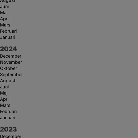
Augusti
Juni
Maj
April
Mars
Februari
Januari
År:
2024
December
November
Oktober
September
Augusti
Juni
Maj
April
Mars
Februari
Januari
År:
2023
December