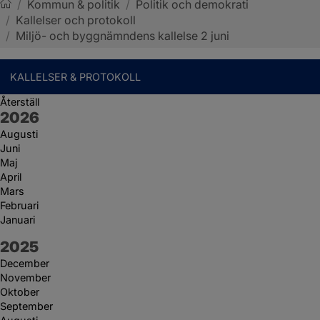
/
Kommun & politik
/
Politik och demokrati
/
Kallelser och protokoll
Sotenäs kommun
/
Miljö- och byggnämndens kallelse 2 juni
KALLELSER & PROTOKOLL
Återställ
År:
2026
Augusti
Juni
Maj
April
Mars
Februari
Januari
År:
2025
December
November
Oktober
September