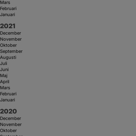
Mars
Februari
Januari
År:
2021
December
November
Oktober
September
Augusti
Juli
Juni
Maj
April
Mars
Februari
Januari
År:
2020
December
November
Oktober