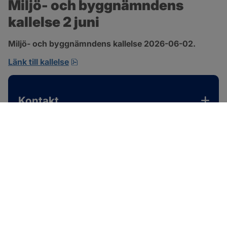
Miljö- och byggnämndens 
kallelse 2 juni
Miljö- och byggnämndens kallelse 2026-06-02.
pdf, 167.4 kB, öppnas i nytt fönster.
Länk till kallelse
Kontakt
SOTENÄS KOMMUN