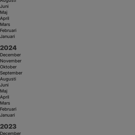
Augusti
Juni
Maj
April
Mars
Februari
Januari
År:
2024
December
November
Oktober
September
Augusti
Juni
Maj
April
Mars
Februari
Januari
År:
2023
December