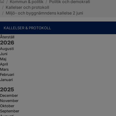
/
Kommun & politik
/
Politik och demokrati
/
Kallelser och protokoll
Sotenäs kommun
/
Miljö- och byggnämndens kallelse 2 juni
KALLELSER & PROTOKOLL
Återställ
År:
2026
Augusti
Juni
Maj
April
Mars
Februari
Januari
År:
2025
December
November
Oktober
September