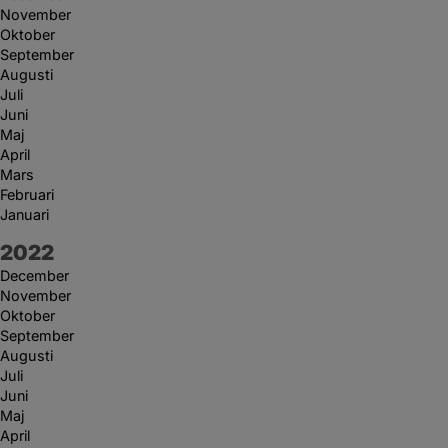
November
Oktober
September
Augusti
Juli
Juni
Maj
April
Mars
Februari
Januari
År:
2022
December
November
Oktober
September
Augusti
Juli
Juni
Maj
April