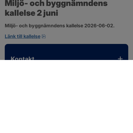
Miljö- och byggnämndens 
kallelse 2 juni
Miljö- och byggnämndens kallelse 2026-06-02.
pdf, 167.4 kB, öppnas i nytt fönster.
Länk till kallelse
Kontakt
SOTENÄS KOMMUN