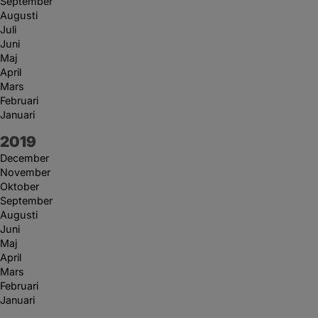
September
Augusti
Juli
Juni
Maj
April
Mars
Februari
Januari
År:
2019
December
November
Oktober
September
Augusti
Juni
Maj
April
Mars
Februari
Januari