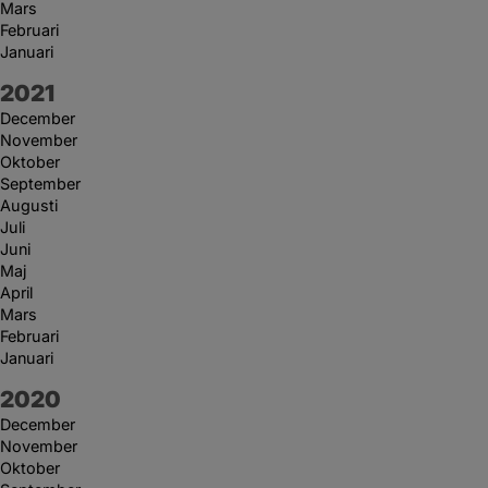
Mars
Februari
Januari
År:
2021
December
November
Oktober
September
Augusti
Juli
Juni
Maj
April
Mars
Februari
Januari
År:
2020
December
November
Oktober