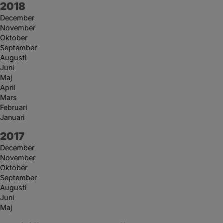
År:
2018
December
November
Oktober
September
Augusti
Juni
Maj
April
Mars
Februari
Januari
År:
2017
December
November
Oktober
September
Augusti
Juni
Maj