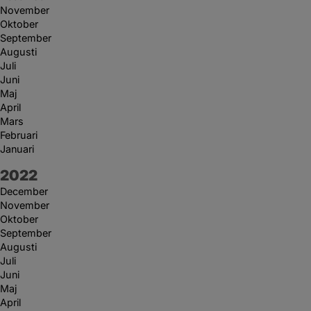
November
Oktober
September
Augusti
Juli
Juni
Maj
April
Mars
Februari
Januari
År:
2022
December
November
Oktober
September
Augusti
Juli
Juni
Maj
April