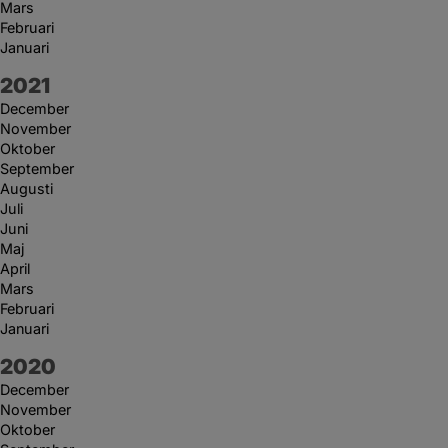
Mars
Februari
Januari
År:
2021
December
November
Oktober
September
Augusti
Juli
Juni
Maj
April
Mars
Februari
Januari
År:
2020
December
November
Oktober