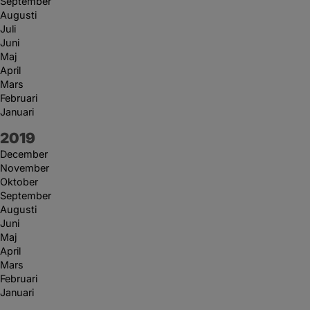
September
Augusti
Juli
Juni
Maj
April
Mars
Februari
Januari
År:
2019
December
November
Oktober
September
Augusti
Juni
Maj
April
Mars
Februari
Januari