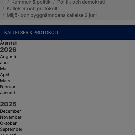
/
Kommun & politik
/
Politik och demokrati
/
Kallelser och protokoll
Sotenäs kommun
/
Miljö- och byggnämndens kallelse 2 juni
KALLELSER & PROTOKOLL
Återställ
År:
2026
Augusti
Juni
Maj
April
Mars
Februari
Januari
År:
2025
December
November
Oktober
September