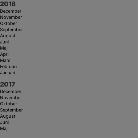
År:
2018
December
November
Oktober
September
Augusti
Juni
Maj
April
Mars
Februari
Januari
År:
2017
December
November
Oktober
September
Augusti
Juni
Maj