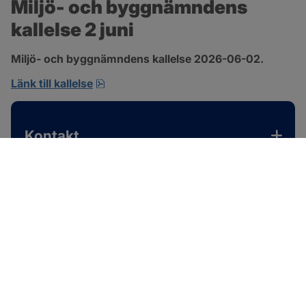
Miljö- och byggnämndens 
kallelse 2 juni
Miljö- och byggnämndens kallelse 2026-06-02.
pdf, 167.4 kB, öppnas i nytt fönster.
Länk till kallelse
Kontakt
SOTENÄS KOMMUN