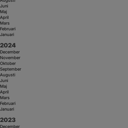
Augusti
Juni
Maj
April
Mars
Februari
Januari
År:
2024
December
November
Oktober
September
Augusti
Juni
Maj
April
Mars
Februari
Januari
År:
2023
December