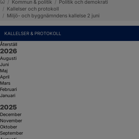
/
Kommun & politik
/
Politik och demokrati
/
Kallelser och protokoll
Sotenäs kommun
/
Miljö- och byggnämndens kallelse 2 juni
KALLELSER & PROTOKOLL
Återställ
År:
2026
Augusti
Juni
Maj
April
Mars
Februari
Januari
År:
2025
December
November
Oktober
September