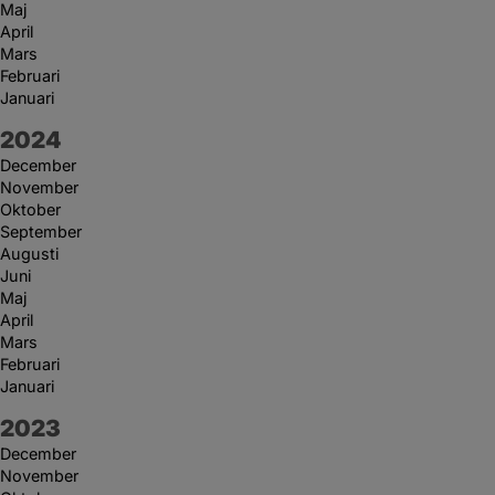
Maj
April
Mars
Februari
Januari
År:
2024
December
November
Oktober
September
Augusti
Juni
Maj
April
Mars
Februari
Januari
År:
2023
December
November