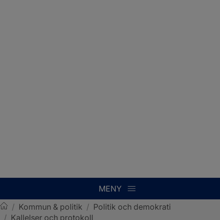
MENY
/
Kommun & politik
/
Politik och demokrati
/
Kallelser och protokoll
Sotenäs kommun