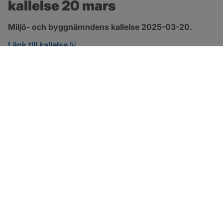
kallelse 20 mars
Miljö- och byggnämndens kallelse 2025-03-20.
pdf, 159.9 kB, öppnas i nytt fönster.
Länk till kallelse
SOTENÄS KOMMUN
Besöksadress
Parkgatan 46
456 80 Kungshamn
Hitta hit