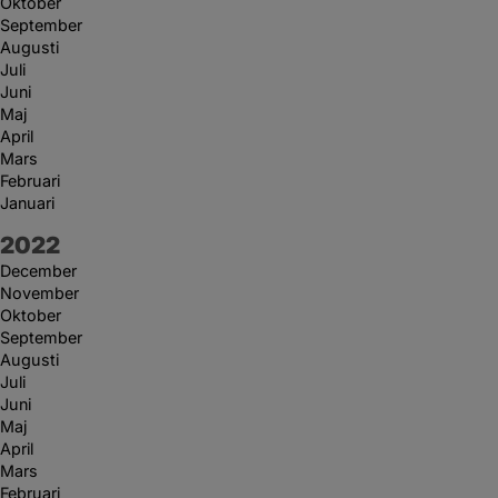
Oktober
September
Augusti
Juli
Juni
Maj
April
Mars
Februari
Januari
År:
2022
December
November
Oktober
September
Augusti
Juli
Juni
Maj
April
Mars
Februari