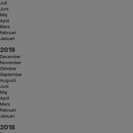
Juli
Juni
Maj
April
Mars
Februari
Januari
År:
2019
December
November
Oktober
September
Augusti
Juni
Maj
April
Mars
Februari
Januari
År:
2018