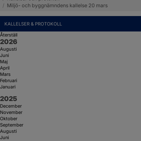
/
Miljö- och byggnämndens kallelse 20 mars
KALLELSER & PROTOKOLL
Återställ
År:
2026
Augusti
Juni
Maj
April
Mars
Februari
Januari
År:
2025
December
November
Oktober
September
Augusti
Juni