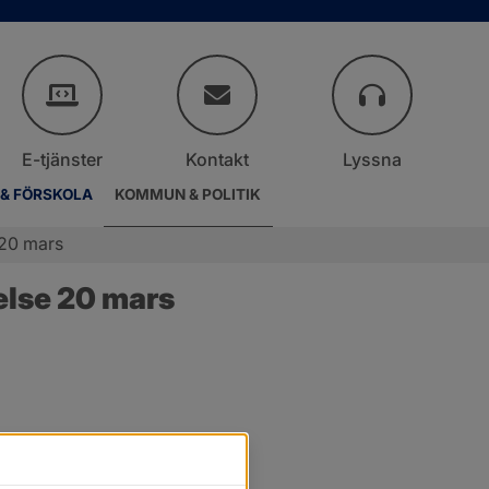
E-tjänster
Kontakt
Lyssna
 & FÖRSKOLA
KOMMUN & POLITIK
 20 mars
else 20 mars
.