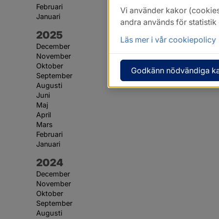
Februari
Vi använder kakor (cookies
Januari
andra används för statisti
År:
2025
Läs mer i vår cookiepolicy
December
November
Oktober
Godkänn nödvändiga k
September
Augusti
Juni
Maj
April
Mars
Februari
Januari
År:
2024
December
November
Oktober
September
Augusti