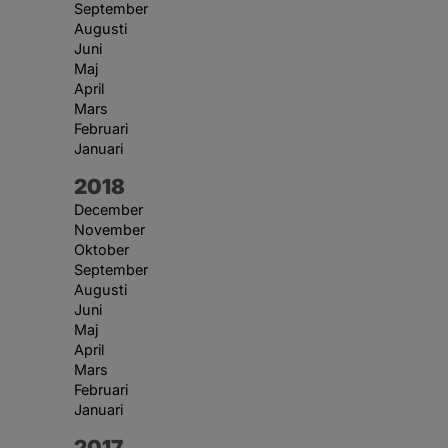
September
Augusti
Juni
Maj
April
Mars
Februari
Januari
År:
2018
December
November
Oktober
September
Augusti
Juni
Maj
April
Mars
Februari
Januari
År:
2017