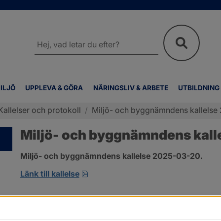
Sök
på
webbplatsen
ILJÖ
UPPLEVA & GÖRA
NÄRINGSLIV & ARBETE
UTBILDNING
Kallelser och protokoll
/
Miljö- och byggnämndens kallelse
Miljö- och byggnämndens kall
Miljö- och byggnämndens kallelse 2025-03-20.
pdf, 159.9 kB, öppnas i nytt fönster
Länk till kallelse