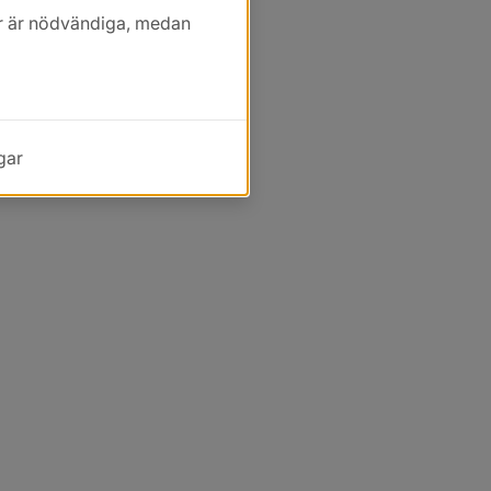
kor är nödvändiga, medan
gar