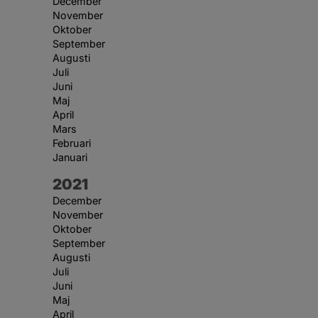
December
November
Oktober
September
Augusti
Juli
Juni
Maj
April
Mars
Februari
Januari
År:
2021
December
November
Oktober
September
Augusti
Juli
Juni
Maj
April