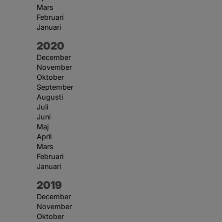
Mars
Februari
Januari
År:
2020
December
November
Oktober
September
Augusti
Juli
Juni
Maj
April
Mars
Februari
Januari
År:
2019
December
November
Oktober