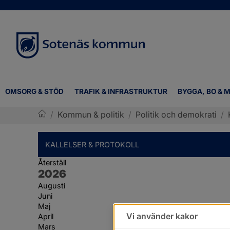
OMSORG & STÖD
TRAFIK & INFRASTRUKTUR
BYGGA, BO & M
/
Kommun & politik
/
Politik och demokrati
/
Sotenäs kommun
KALLELSER & PROTOKOLL
Återställ
År:
2026
Augusti
Juni
Maj
Vi använder kakor
April
Mars