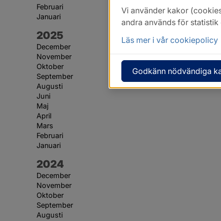
Februari
Vi använder kakor (cookies
Januari
andra används för statisti
År:
2025
Läs mer i vår cookiepolicy
December
November
Oktober
Godkänn nödvändiga k
September
Augusti
Juni
Maj
April
Mars
Februari
Januari
År:
2024
December
November
Oktober
September
Augusti