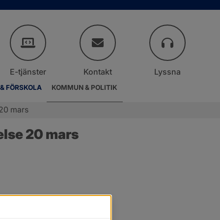
E-tjänster
Kontakt
Lyssna
 & FÖRSKOLA
KOMMUN & POLITIK
 20 mars
else 20 mars
.