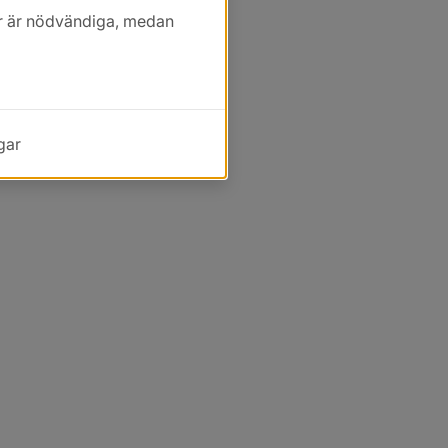
kor är nödvändiga, medan
gar