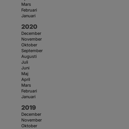
Mars
Februari
Januari
År:
2020
December
November
Oktober
September
Augusti
Juli
Juni
Maj
April
Mars
Februari
Januari
År:
2019
December
November
Oktober