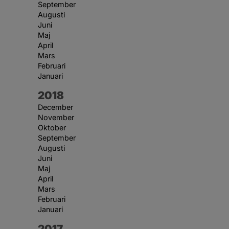
September
Augusti
Juni
Maj
April
Mars
Februari
Januari
År:
2018
December
November
Oktober
September
Augusti
Juni
Maj
April
Mars
Februari
Januari
År:
2017