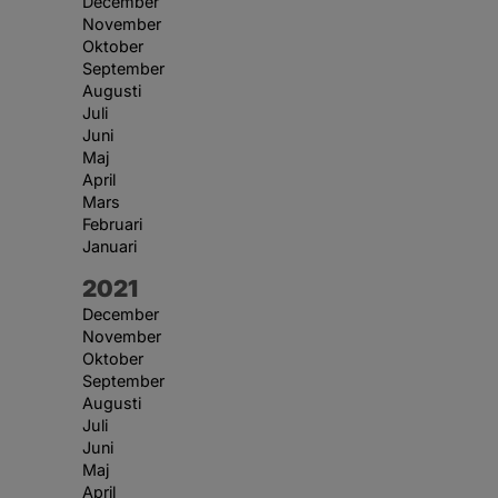
December
November
Oktober
September
Augusti
Juli
Juni
Maj
April
Mars
Februari
Januari
År:
2021
December
November
Oktober
September
Augusti
Juli
Juni
Maj
April