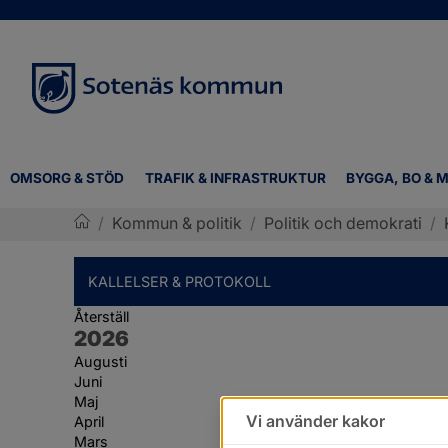
OMSORG & STÖD
TRAFIK & INFRASTRUKTUR
BYGGA, BO & M
/
Kommun & politik
/
Politik och demokrati
/
Sotenäs kommun
KALLELSER & PROTOKOLL
Återställ
År:
2026
Augusti
Juni
Maj
Vi använder kakor
April
Mars