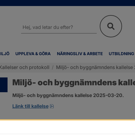
Sök
på
webbplatsen
ILJÖ
UPPLEVA & GÖRA
NÄRINGSLIV & ARBETE
UTBILDNING
Kallelser och protokoll
/
Miljö- och byggnämndens kallelse
Miljö- och byggnämndens kall
Miljö- och byggnämndens kallelse 2025-03-20.
pdf, 159.9 kB, öppnas i nytt fönster
Länk till kallelse