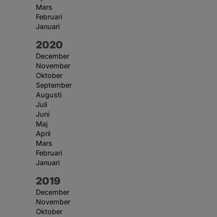
Mars
Februari
Januari
År:
2020
December
November
Oktober
September
Augusti
Juli
Juni
Maj
April
Mars
Februari
Januari
År:
2019
December
November
Oktober