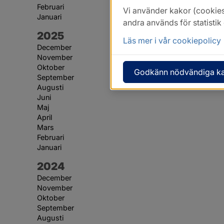
Februari
Vi använder kakor (cookies
Januari
andra används för statisti
År:
2025
Läs mer i vår cookiepolicy
December
November
Oktober
Godkänn nödvändiga k
September
Augusti
Juni
Maj
April
Mars
Februari
Januari
År:
2024
December
November
Oktober
September
Augusti