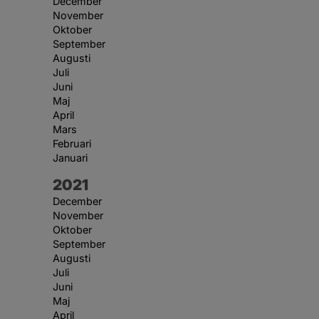
December
November
Oktober
September
Augusti
Juli
Juni
Maj
April
Mars
Februari
Januari
År:
2021
December
November
Oktober
September
Augusti
Juli
Juni
Maj
April