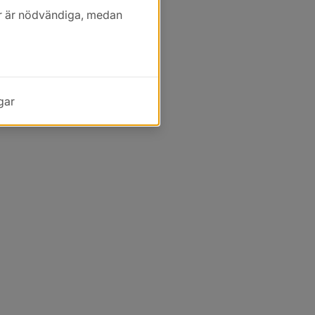
kor är nödvändiga, medan
gar