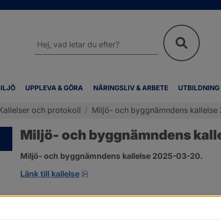
Sök
på
webbplatsen
ILJÖ
UPPLEVA & GÖRA
NÄRINGSLIV & ARBETE
UTBILDNING
Kallelser och protokoll
/
Miljö- och byggnämndens kallelse
Miljö- och byggnämndens kall
Miljö- och byggnämndens kallelse 2025-03-20.
pdf, 159.9 kB, öppnas i nytt fönster
Länk till kallelse