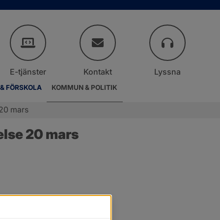
E-tjänster
Kontakt
Lyssna
 & FÖRSKOLA
KOMMUN & POLITIK
 20 mars
else 20 mars
.