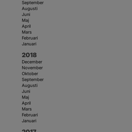
September
Augusti
Juni
Maj
April
Mars
Februari
Januari
År:
2018
December
November
Oktober
September
Augusti
Juni
Maj
April
Mars
Februari
Januari
År:
2017