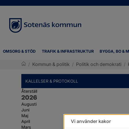
OMSORG & STÖD
TRAFIK & INFRASTRUKTUR
BYGGA, BO & M
/
Kommun & politik
/
Politik och demokrati
/
Sotenäs kommun
KALLELSER & PROTOKOLL
Återställ
År:
2026
Augusti
Juni
Maj
Vi använder kakor
April
Mars