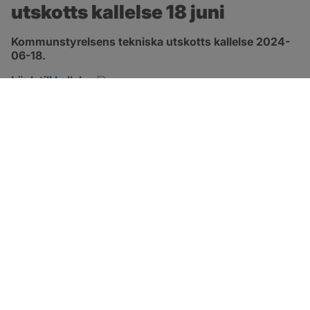
utskotts kallelse 18 juni
Kommunstyrelsens tekniska utskotts kallelse 2024-
06-18.
pdf, 134.7 kB, öppnas i nytt fönster.
Länk till kallelse
SOTENÄS KOMMUN
Besöksadress
Parkgatan 46
456 80 Kungshamn
Hitta hit