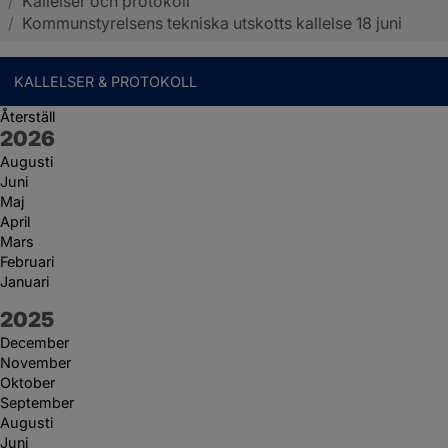
/
Kallelser och protokoll
Sotenäs kommun
/
Kommunstyrelsens tekniska utskotts kallelse 18 juni
KALLELSER & PROTOKOLL
Återställ
År:
2026
Augusti
Juni
Maj
April
Mars
Februari
Januari
År:
2025
December
November
Oktober
September
Augusti
Juni