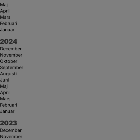
Maj
April
Mars
Februari
Januari
År:
2024
December
November
Oktober
September
Augusti
Juni
Maj
April
Mars
Februari
Januari
År:
2023
December
November