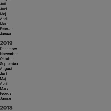
Juli
Juni
Maj
April
Mars
Februari
Januari
År:
2019
December
November
Oktober
September
Augusti
Juni
Maj
April
Mars
Februari
Januari
År:
2018