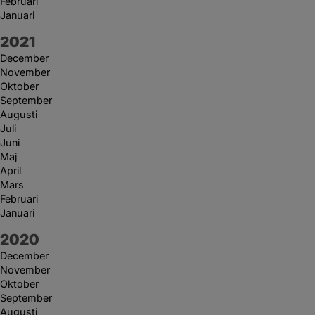
Februari
Januari
År:
2021
December
November
Oktober
September
Augusti
Juli
Juni
Maj
April
Mars
Februari
Januari
År:
2020
December
November
Oktober
September
Augusti