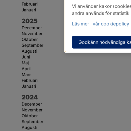
Februari
Vi använder kakor (cookies
Januari
andra används för statisti
År:
2025
Läs mer i vår cookiepolicy
December
November
Oktober
Godkänn nödvändiga k
September
Augusti
Juni
Maj
April
Mars
Februari
Januari
År:
2024
December
November
Oktober
September
Augusti