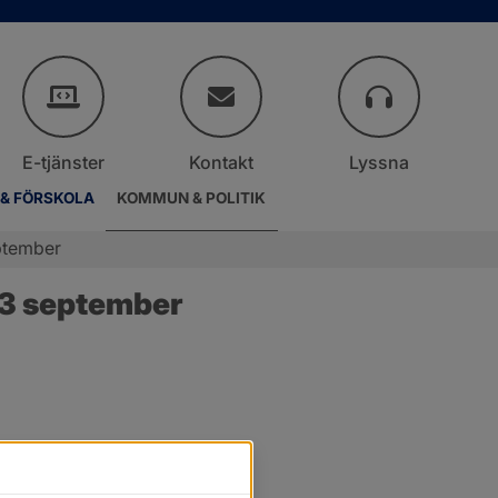
E-tjänster
Kontakt
Lyssna
 & FÖRSKOLA
KOMMUN & POLITIK
ptember
13 september
.
er.