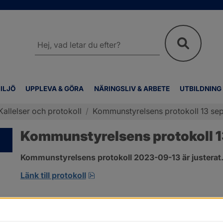
Sök
på
webbplatsen
ILJÖ
UPPLEVA & GÖRA
NÄRINGSLIV & ARBETE
UTBILDNING
Kallelser och protokoll
/
Kommunstyrelsens protokoll 13 se
Kommunstyrelsens protokoll 
Kommunstyrelsens protokoll 2023-09-13 är justerat
pdf, 800.2 kB, öppnas i nytt fönst
Länk till protokoll