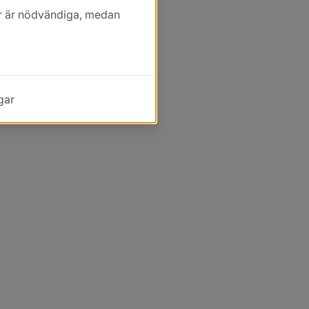
kor är nödvändiga, medan
gar