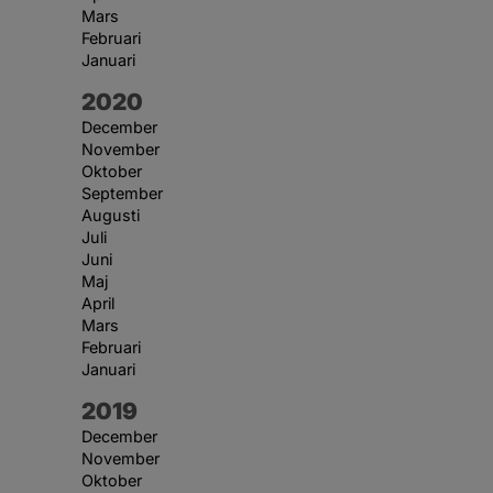
Mars
Februari
Januari
År:
2020
December
November
Oktober
September
Augusti
Juli
Juni
Maj
April
Mars
Februari
Januari
År:
2019
December
November
Oktober