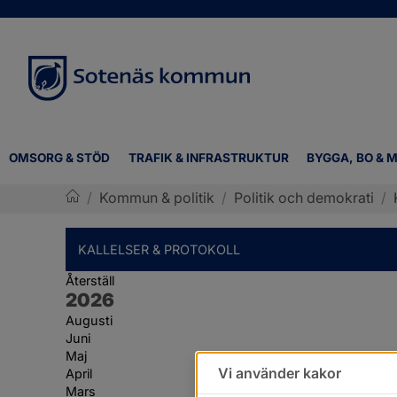
OMSORG & STÖD
TRAFIK & INFRASTRUKTUR
BYGGA, BO & M
/
Kommun & politik
/
Politik och demokrati
/
Sotenäs kommun
KALLELSER & PROTOKOLL
Återställ
År:
2026
Augusti
Juni
Maj
Vi använder kakor
April
Mars