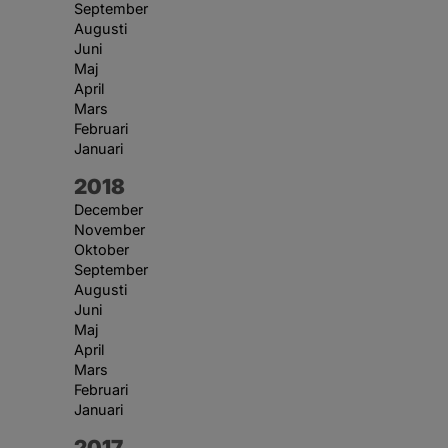
September
Augusti
Juni
Maj
April
Mars
Februari
Januari
År:
2018
December
November
Oktober
September
Augusti
Juni
Maj
April
Mars
Februari
Januari
År:
2017