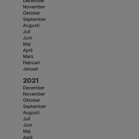
December
November
Oktober
September
Augusti
Juli
Juni
Maj
April
Mars
Februari
Januari
År:
2021
December
November
Oktober
September
Augusti
Juli
Juni
Maj
April