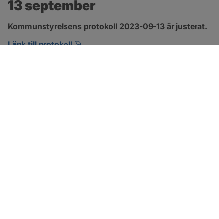
13 september
Kommunstyrelsens protokoll 2023-09-13 är justerat.
pdf, 800.2 kB, öppnas i nytt fönster.
Länk till protokoll
SOTENÄS KOMMUN
Besöksadress
Parkgatan 46
456 80 Kungshamn
Hitta hit