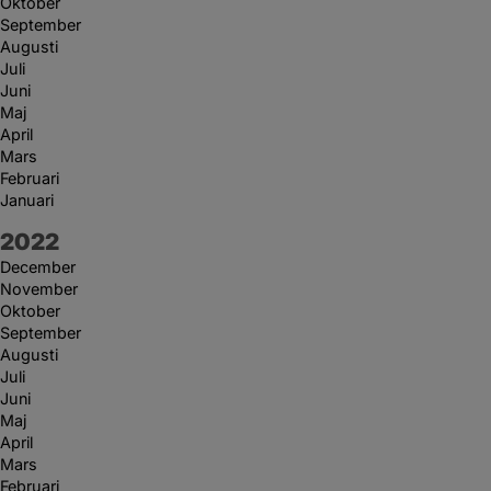
Oktober
September
Augusti
Juli
Juni
Maj
April
Mars
Februari
Januari
År:
2022
December
November
Oktober
September
Augusti
Juli
Juni
Maj
April
Mars
Februari