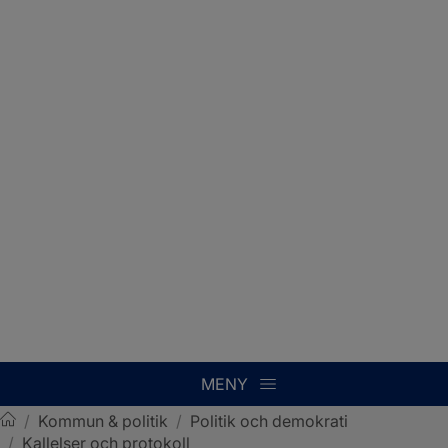
MENY
/
Kommun & politik
/
Politik och demokrati
/
Kallelser och protokoll
Sotenäs kommun