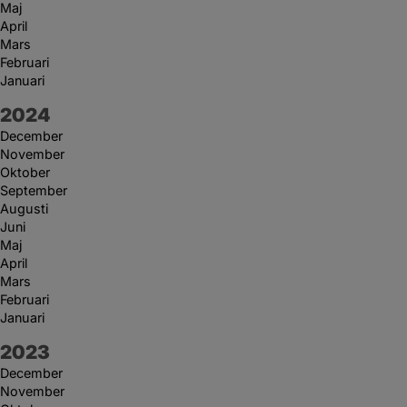
Maj
April
Mars
Februari
Januari
År:
2024
December
November
Oktober
September
Augusti
Juni
Maj
April
Mars
Februari
Januari
År:
2023
December
November