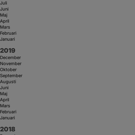
Juli
Juni
Maj
April
Mars
Februari
Januari
År:
2019
December
November
Oktober
September
Augusti
Juni
Maj
April
Mars
Februari
Januari
År:
2018