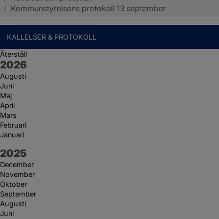
/
Kommunstyrelsens protokoll 13 september
KALLELSER & PROTOKOLL
Återställ
År:
2026
Augusti
Juni
Maj
April
Mars
Februari
Januari
År:
2025
December
November
Oktober
September
Augusti
Juni