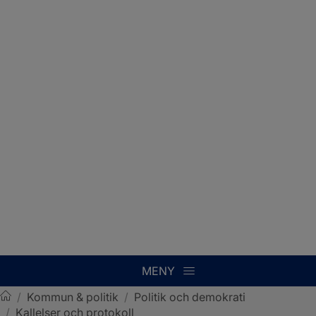
MENY
/
Kommun & politik
/
Politik och demokrati
/
Kallelser och protokoll
Sotenäs kommun