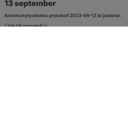
13 september
Kommunstyrelsens protokoll 2023-09-13 är justerat.
pdf, 800.2 kB, öppnas i nytt fönster.
Länk till protokoll
SOTENÄS KOMMUN
Besöksadress
Parkgatan 46
456 80 Kungshamn
Hitta hit