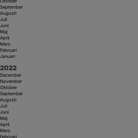
Oktober
September
Augusti
Juli
Juni
Maj
April
Mars
Februari
Januari
År:
2022
December
November
Oktober
September
Augusti
Juli
Juni
Maj
April
Mars
Februari