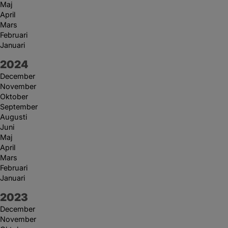
Maj
April
Mars
Februari
Januari
År:
2024
December
November
Oktober
September
Augusti
Juni
Maj
April
Mars
Februari
Januari
År:
2023
December
November