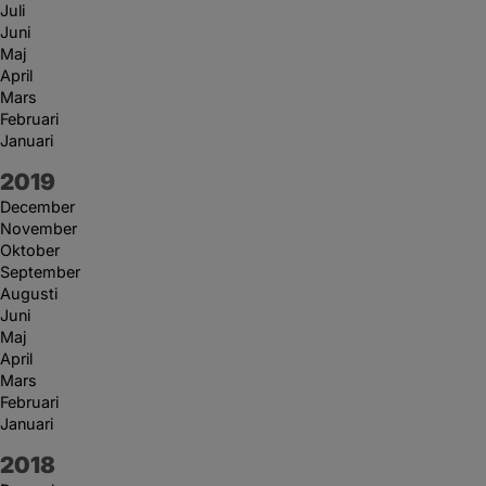
Juli
Juni
Maj
April
Mars
Februari
Januari
År:
2019
December
November
Oktober
September
Augusti
Juni
Maj
April
Mars
Februari
Januari
År:
2018