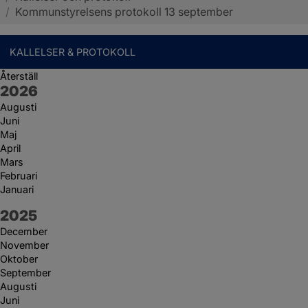
/
Kommunstyrelsens protokoll 13 september
KALLELSER & PROTOKOLL
Återställ
År:
2026
Augusti
Juni
Maj
April
Mars
Februari
Januari
År:
2025
December
November
Oktober
September
Augusti
Juni