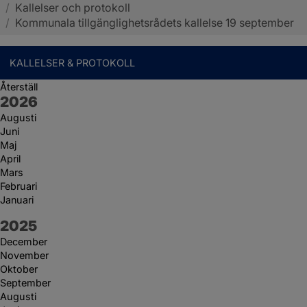
/
Kallelser och protokoll
Sotenäs kommun
/
Kommunala tillgänglighetsrådets kallelse 19 september
KALLELSER & PROTOKOLL
Återställ
År:
2026
Augusti
Juni
Maj
April
Mars
Februari
Januari
År:
2025
December
November
Oktober
September
Augusti