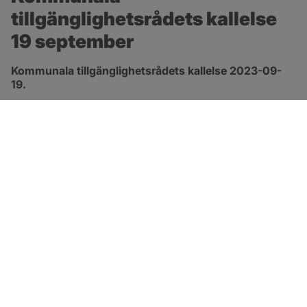
tillgänglighetsrådets kallelse 
19 september
Kommunala tillgänglighetsrådets kallelse 2023-09-
19.
pdf, 127.4 kB, öppnas i nytt fönster.
Länk till kallelsen
SOTENÄS KOMMUN
Besöksadress
Parkgatan 46
456 80 Kungshamn