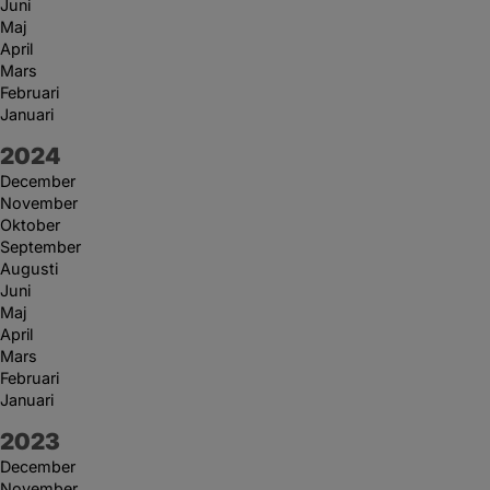
Juni
Maj
April
Mars
Februari
Januari
År:
2024
December
November
Oktober
September
Augusti
Juni
Maj
April
Mars
Februari
Januari
År:
2023
December
November