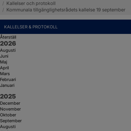
/
Kallelser och protokoll
Sotenäs kommun
/
Kommunala tillgänglighetsrådets kallelse 19 september
KALLELSER & PROTOKOLL
Återställ
År:
2026
Augusti
Juni
Maj
April
Mars
Februari
Januari
År:
2025
December
November
Oktober
September
Augusti