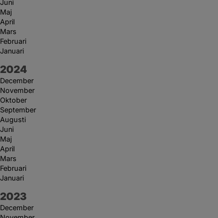
Juni
Maj
April
Mars
Februari
Januari
År:
2024
December
November
Oktober
September
Augusti
Juni
Maj
April
Mars
Februari
Januari
År:
2023
December
November