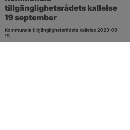
tillgänglighetsrådets kallelse 
19 september
Kommunala tillgänglighetsrådets kallelse 2023-09-
19.
pdf, 127.4 kB, öppnas i nytt fönster.
Länk till kallelsen
SOTENÄS KOMMUN
Besöksadress
Parkgatan 46
456 80 Kungshamn