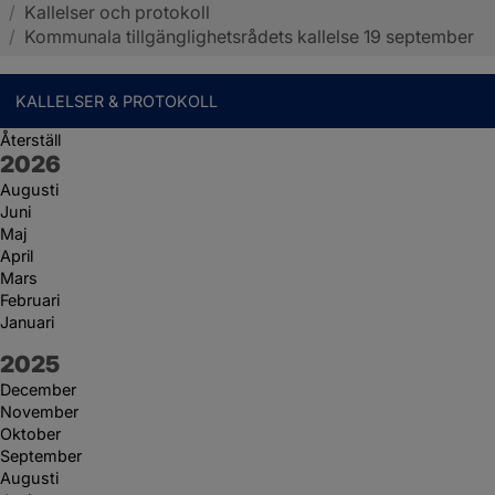
/
Kallelser och protokoll
Sotenäs kommun
/
Kommunala tillgänglighetsrådets kallelse 19 september
KALLELSER & PROTOKOLL
Återställ
År:
2026
Augusti
Juni
Maj
April
Mars
Februari
Januari
År:
2025
December
November
Oktober
September
Augusti