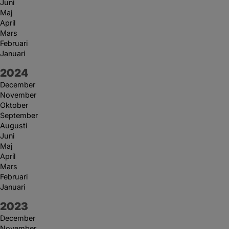
Juni
Maj
April
Mars
Februari
Januari
År:
2024
December
November
Oktober
September
Augusti
Juni
Maj
April
Mars
Februari
Januari
År:
2023
December
November