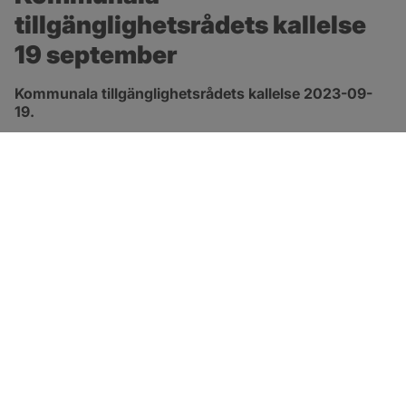
tillgänglighetsrådets kallelse 
19 september
Kommunala tillgänglighetsrådets kallelse 2023-09-
19.
pdf, 127.4 kB, öppnas i nytt fönster.
Länk till kallelsen
SOTENÄS KOMMUN
Besöksadress
Parkgatan 46
456 80 Kungshamn