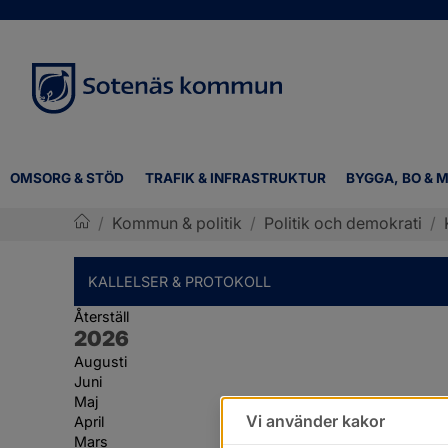
OMSORG & STÖD
TRAFIK & INFRASTRUKTUR
BYGGA, BO & M
/
Kommun & politik
/
Politik och demokrati
/
Sotenäs kommun
KALLELSER & PROTOKOLL
Återställ
År:
2026
Augusti
Juni
Maj
Vi använder kakor
April
Mars