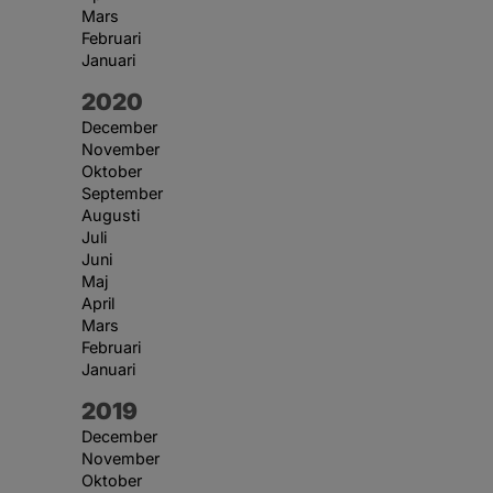
Mars
Februari
Januari
År:
2020
December
November
Oktober
September
Augusti
Juli
Juni
Maj
April
Mars
Februari
Januari
År:
2019
December
November
Oktober