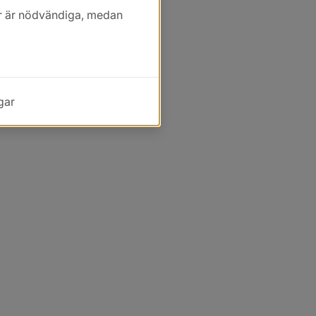
kor är nödvändiga, medan
gar