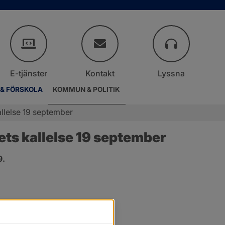
E-tjänster
Kontakt
Lyssna
 & FÖRSKOLA
KOMMUN & POLITIK
llelse 19 september
ts kallelse 19 september
9.
r.