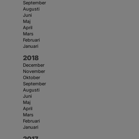
September
Augusti
Juni
Maj
April
Mars
Februari
Januari
År:
2018
December
November
Oktober
September
Augusti
Juni
Maj
April
Mars
Februari
Januari
År:
2017