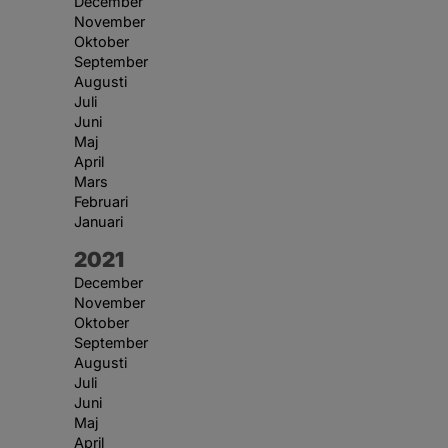
December
November
Oktober
September
Augusti
Juli
Juni
Maj
April
Mars
Februari
Januari
År:
2021
December
November
Oktober
September
Augusti
Juli
Juni
Maj
April