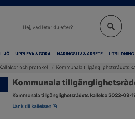
Sök
på
webbplatsen
ILJÖ
UPPLEVA & GÖRA
NÄRINGSLIV & ARBETE
UTBILDNING
Kallelser och protokoll
/
Kommunala tillgänglighetsrådets ka
Kommunala tillgänglighetsråde
Kommunala tillgänglighetsrådets kallelse 2023-09-1
pdf, 127.4 kB, öppnas i nytt fönste
Länk till kallelsen