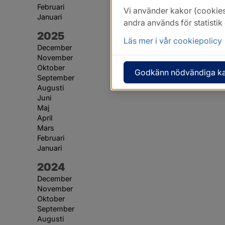
Februari
Vi använder kakor (cookies
Januari
andra används för statisti
År:
2025
Läs mer i vår cookiepolicy
December
November
Oktober
Godkänn nödvändiga k
September
Augusti
Juni
Maj
April
Mars
Februari
Januari
År:
2024
December
November
Oktober
September
Augusti