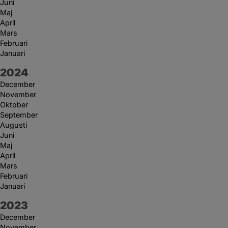
Juni
Maj
April
Mars
Februari
Januari
År:
2024
December
November
Oktober
September
Augusti
Juni
Maj
April
Mars
Februari
Januari
År:
2023
December
November