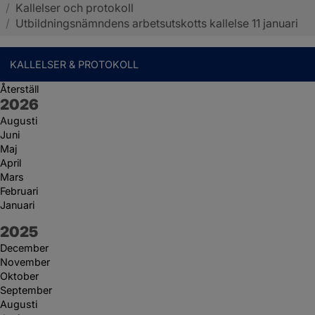
/
Kallelser och protokoll
Sotenäs kommun
/
Utbildningsnämndens arbetsutskotts kallelse 11 januari
KALLELSER & PROTOKOLL
Återställ
År:
2026
Augusti
Juni
Maj
April
Mars
Februari
Januari
År:
2025
December
November
Oktober
September
Augusti