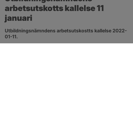
arbetsutskotts kallelse 11 
januari
Utbildningsnämndens arbetsutskostts kallelse 2022-
01-11.
pdf, 945.6 kB, öppnas i nytt fönster.
Länk till kallelse
SOTENÄS KOMMUN
Besöksadress
Parkgatan 46
456 80 Kungshamn