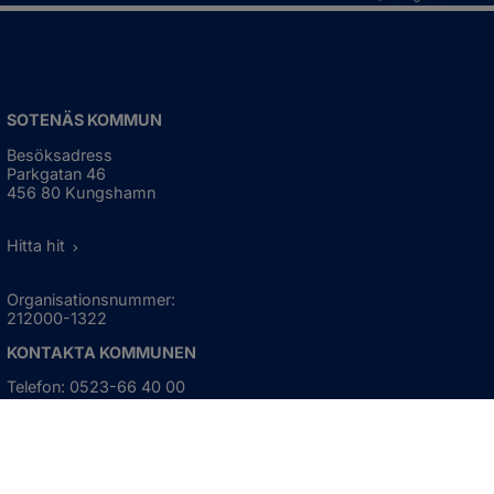
SOTENÄS KOMMUN
Besöksadress
Parkgatan 46
456 80 Kungshamn
Hitta hit
Organisationsnummer:
212000-1322
KONTAKTA KOMMUNEN
Telefon: 0523-66 40 00
Skicka e-post
Besökstid:
Måndag - torsdag
08:00 - 16:30