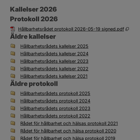
Kallelser 2026
Protokoll 2026
Pdf, 
Hållbarhetsrådet protokoll 2026-05-19 signed.pdf
Äldre kallelser
Filer tillgängliga för nedladdning
Ikon som illustrerar filtyp
Filnamn
Filstorlek
Datum f
Hållbarhetsrådets kallelser 2025
Hållbarhetsrådets kallelser 2024
Hållbarhetsrådets kallelser 2023
Hållbarhetsrådets kallelser 2022
Hållbarhetsrådets kallelser 2021
Äldre protokoll
Filer tillgängliga för nedladdning
Ikon som illustrerar filtyp
Filnamn
Filstorlek
Datum f
Hållbarhetsrådets protokoll 2025
Hållbarhetsrådets protokoll 2024
Hållbarhetsrådets protokoll 2023
Hållbarhetsrådets protokoll 2022
Rådet för hållbarhet och hälsas protokoll 2021
Rådet för hållbarhet och hälsa protokoll 2020
Rådet för hållbarhet och hälsa protokoll 2019