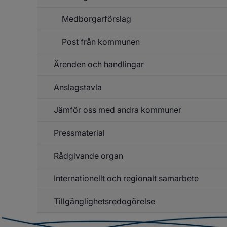
Medborgarförslag
Post från kommunen
Ärenden och handlingar
Anslagstavla
Un
f
Är
Jämför oss med andra kommuner
Un
o
f
ha
An
Pressmaterial
Rådgivande organ
Un
f
Pr
Internationellt och regionalt samarbete
Un
f
Rå
Tillgänglighetsredogörelse
Un
or
f
In
o