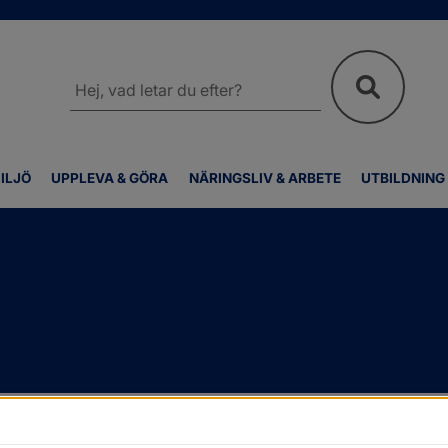
Sök
på
webbplatsen
ILJÖ
UPPLEVA & GÖRA
NÄRINGSLIV & ARBETE
UTBILDNING
Kallelser och protokoll