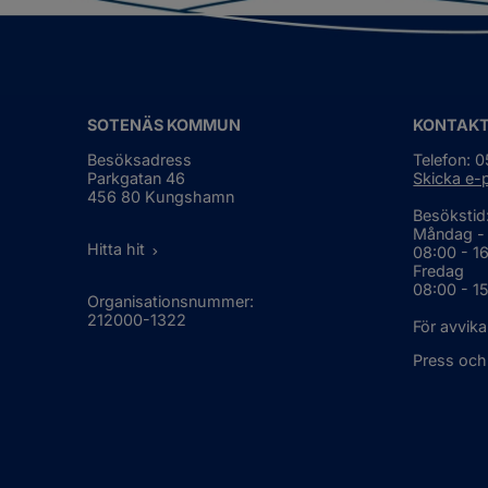
re
sa
SOTENÄS KOMMUN
KONTAK
Besöksadress
Telefon: 
Parkgatan 46
Skicka e-
456 80 Kungshamn
Besökstid
Måndag -
Hitta hit
08:00 - 1
Fredag
08:00 - 1
Organisationsnummer:
212000-1322
För avvika
Press och