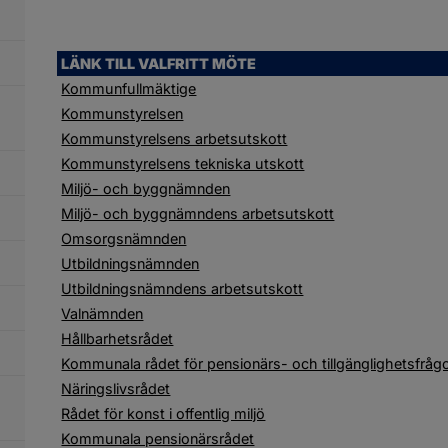
LÄNK TILL VALFRITT MÖTE
Kommunfullmäktige
Kommunstyrelsen
Kommunstyrelsens arbetsutskott
Kommunstyrelsens tekniska utskott
Miljö- och byggnämnden
Miljö- och byggnämndens arbetsutskott
Omsorgsnämnden
Utbildningsnämnden
Utbildningsnämndens arbetsutskott
Valnämnden
Hållbarhetsrådet
Kommunala rådet för pensionärs- och tillgänglighetsfråg
Näringslivsrådet
Rådet för konst i offentlig miljö
Kommunala pensionärsrådet