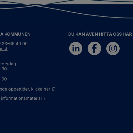
gionalt
marbete
TA KOMMUNEN
DU KAN ÄVEN HITTA OSS HÄR
0523-66 40 00
post
:
 torsdag
6:30
5:00
Öppnas i nytt fönster.
nde öppettider, 
klicka här
 informationsmaterial