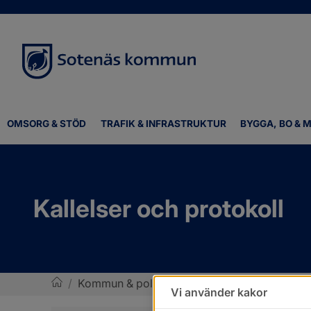
OMSORG & STÖD
TRAFIK & INFRASTRUKTUR
BYGGA, BO & M
Kallelser och protokoll
/
Kommun & politik
/
Politik och demokrati
/
Vi använder kakor
Sotenäs kommun