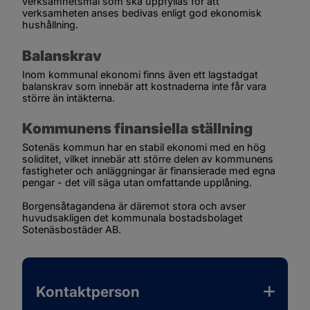
verksamhets­mål som ska uppfyllas för att 
verksamheten anses bedivas enligt god ekonomisk 
hushållning.
Balanskrav
Inom kommunal ekonomi finns även ett lagstadgat 
balans­­krav som innebär att kostnaderna inte får vara 
större än intäkterna.
Kommunens finansiella ställning
Sotenäs kommun har en stabil ekonomi med en hög 
soliditet, vilket innebär att större delen av kommunens 
fastigheter och anläggningar är finansierade med egna 
pengar - det vill säga utan omfattande upplåning.
Borgensåtagandena är däremot stora och avser 
huvudsakligen det kommunala bostadsbolaget 
Sotenäsbostäder AB.
Kontaktperson