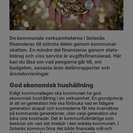
De kommunala verksamheterna i Sotenäs 
finansieras till största delen genom kommunal­
skatten. En mindre del finansieras genom stats­
bidrag och viss service är avgifts­finansierad. Här 
kan du läsa om vad pengarna går till, om 
budgeten, senaste åren delårsrapporter och 
årsredovisningar.
God ekonomisk hushållning
Enligt kommunal­­lagen ska kommunen ha god 
ekonomisk hushållning i sin verksamhet. En grund­princip 
är att en generation inte ska förbruka vad en tidigare 
genera­tion skapat och kostnaderna får inte över­vältras 
på kommande generationer, utan varje generation ska 
bära sina kostnader. Det är kommun­­fullmäktige som 
beslutar om vad det innebär i den enkilda kommunen. I 
Sotenäs kommun finns det både finansiella mål och 