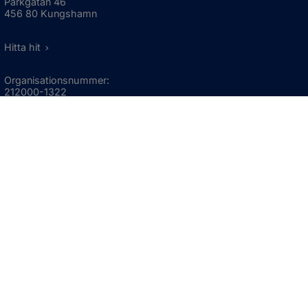
Parkgatan 46
456 80 Kungshamn
Hitta hit
Organisationsnummer:
212000-1322
KONTAKTA KOMMUNEN
Telefon: 0523-66 40 00
Skicka e-post
Besökstid:
Måndag - torsdag
08:00 - 16:30
Fredag
08:00 - 15:00
Öppnas i nytt fönster.
För avvikande öppettider, 
klicka här
Press och informationsmaterial
DU KAN ÄVEN HITTA OSS HÄR