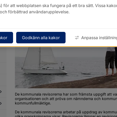
Revisorer och revision
) för att webbplatsen ska fungera på ett bra sätt. Vissa ka
k och förbättrad användarupplevelse.
dersidor
ör
ommunfakta
dersidor
ör
ommunens
akor
Godkänn alla kakor
Anpassa inställnin
ganisation
De kommunala revisorerna har som främsta uppgift att var
organisa­tionen och att pröva om nämnderna och kommunsty
kommunfullmäktige.
dersidor
ör
rvaltningar
De kommunala revisorerna arbetar på uppdrag av kommun­f
dersidor
olika granskningarna visar. Revisorerna lämnar en revisio