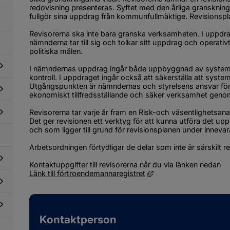
ör
redovisning presenteras. Syftet med den årliga gransknin
dning
fullgör sina uppdrag från kommunfullmäktige. Revision
id
ris
Revisorerna ska inte bara granska verksamheten. I uppdrag
ch
nämnderna tar till sig och tolkar sitt uppdrag och operativ
öjd
politiska målen.
redskap
I nämndernas uppdrag ingår både uppbyggnad av system oc
kontroll. I upp­draget ingår också att säkerställa att syste
Utgångspunkten är nämndernas och styrelsens ansvar för at
dersidor
ekonomiskt tillfredsställande och säker verksamhet genom
ör
litik
dersidor
Revisorerna tar varje år fram en Risk-och väsentlighets
ch
ör
Det ger revisionen ett verktyg för att kunna utföra det u
mokrati
enden
och som ligger till grund för revisionsplanen under innev
dersidor
ch
ör
ndlingar
Arbetsordningen förtydligar de delar som inte är särskilt reg
slagstavla
Kontaktuppgifter till revisorerna når du via länken nedan
Länk till annan webbpl
Länk till förtroendemannaregistret
dersidor
ör
essmaterial
dersidor
ör
Kontaktperson
dgivande
dersidor
gan