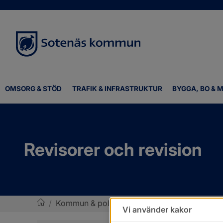
OMSORG & STÖD
TRAFIK & INFRASTRUKTUR
BYGGA, BO & M
Revisorer och revision
/
Kommun & politik
/
Kommunens organisatio
Vi använder kakor
Sotenäs kommun