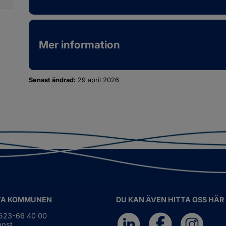
ör
ternationellt
ch
gionalt
marbete
Mer information
Senast ändrad:
29 april 2026
TA KOMMUNEN
DU KAN ÄVEN HITTA OSS HÄR
0523-66 40 00
post