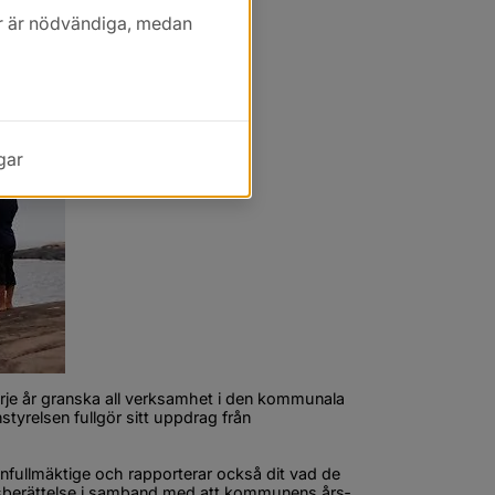
kor är nödvändiga, medan
gar
je år granska all verksamhet i den kommunala 
relsen fullgör sitt uppdrag från 
ullmäktige och rapporterar också dit vad de 
ns­­berättelse i samband med att kommunens års­