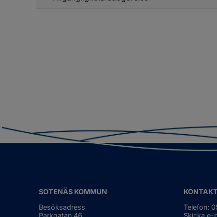
f
In
o
re
sa
SOTENÄS KOMMUN
KONTAK
Besöksadress
Telefon: 
Parkgatan 46
Skicka e-