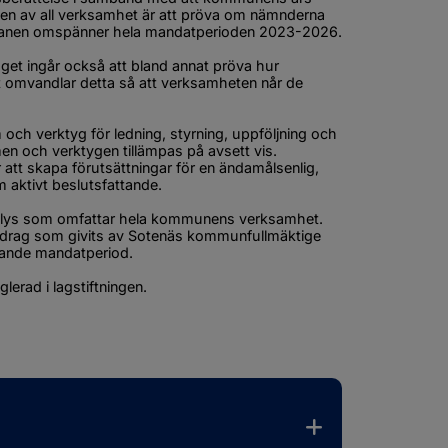
gen av all verksamhet är att pröva om nämnderna 
splanen omspänner hela mandatperioden 2023-2026.
et ingår också att bland annat pröva hur 
t omvandlar detta så att verksam­heten når de 
h verktyg för ledning, styrning, uppföljning och 
men och verktygen tillämpas på avsett vis. 
t skapa förutsättningar för en ändamåls­enlig, 
 aktivt beslutsfattande.
analys som omfattar hela kommunens verksamhet. 
ppdrag som givits av Sotenäs kommunfullmäktige 
arande mandatperiod. 
lerad i lagstiftningen.
ats, öppnas i nytt fönster.