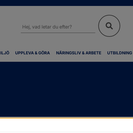
Sök
på
webbplatsen
ILJÖ
UPPLEVA & GÖRA
NÄRINGSLIV & ARBETE
UTBILDNING
n
/
Revisorer och revision