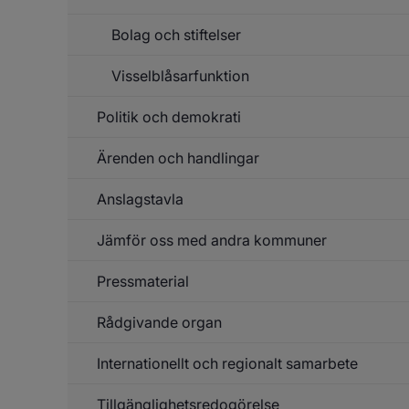
f
Le
Bolag och stiftelser
v
k
o
Visselblåsarfunktion
h
be
Politik och demokrati
Ärenden och handlingar
Un
f
Po
Anslagstavla
Un
o
f
de
Är
Jämför oss med andra kommuner
Un
o
f
ha
An
Pressmaterial
Rådgivande organ
Un
f
Pr
Internationellt och regionalt samarbete
Un
f
Rå
Tillgänglighetsredogörelse
Un
or