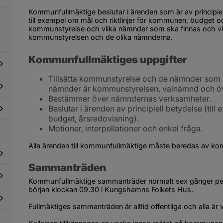
ör
Kommunfullmäktige beslutar i ärenden som är av principiell 
dning
till exempel om mål och riktlinjer för kommunen, budget o
id
ris
kommunstyrelse och vilka nämnder som ska finnas och vilk
ch
kommunstyrelsen och de olika nämnderna.
öjd
redskap
Kommunfullmäktiges uppgifter
Tillsätta kommunstyrelse och de nämnder som b
dersidor
nämnder är kommunstyrelsen, valnämnd och ö
ör
Bestämmer över nämndernas verksamheter.
litik
Beslutar i ärenden av principiell betydelse (till
dersidor
ch
ör
budget, årsredovisning).
mokrati
enden
Motioner, interpellationer och enkel fråga.
dersidor
ch
ör
ndlingar
Alla ärenden till kommunfullmäktige måste beredas av k
slagstavla
Sammanträden
dersidor
Kommunfullmäktige sammanträder normalt sex gånger per 
ör
början klockan 09.30 i Kungshamns Folkets Hus.
essmaterial
dersidor
ör
Fullmäktiges sammanträden är alltid offentliga och alla är 
dgivande
dersidor
gan