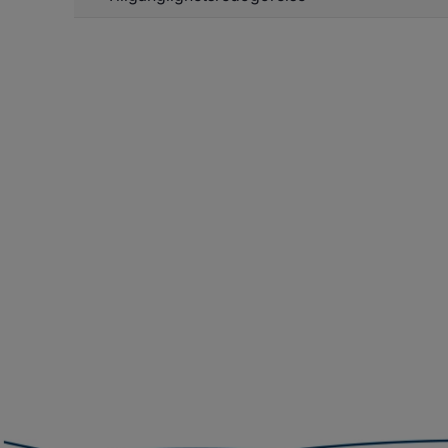
f
In
o
re
sa