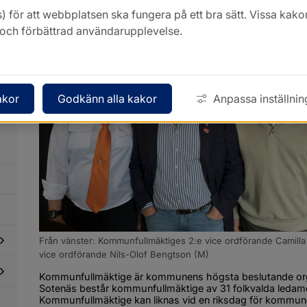
Kommunfullmäktige
) för att webbplatsen ska fungera på ett bra sätt. Vissa ka
k och förbättrad användarupplevelse.
dersidor
ör
ommunfakta
dersidor
ör
ommunens
akor
Godkänn alla kakor
Anpassa inställnin
ganisation
Från vänster: Kommunfullmäktiges 2:e vice ordförande Camill
vice ordförande Nils-Olof Bengtson (M)
dersidor
Kommunfullmäktige är kommunens högsta beslutande organ 
ör
Sotenäs består kommunfullmäktige av 31 folkvalda ledamö
rvaltningar
Kommunfullmäktige kan liknas vid en riksdag för kommun
dersidor