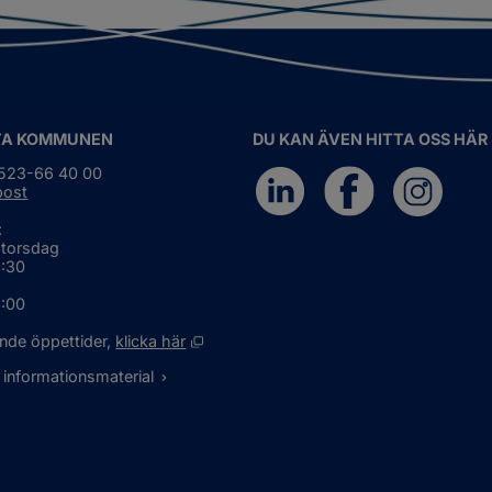
TA KOMMUNEN
DU KAN ÄVEN HITTA OSS HÄR
0523-66 40 00
post
:
 torsdag
6:30
5:00
Öppnas i nytt fönster.
nde öppettider, 
klicka här
 informationsmaterial