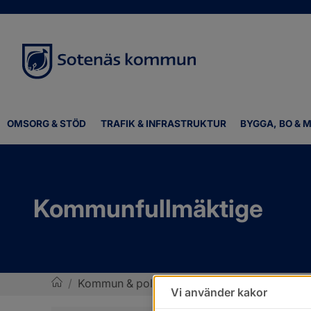
OMSORG & STÖD
TRAFIK & INFRASTRUKTUR
BYGGA, BO & M
Kommunfullmäktige
/
Kommun & politik
/
Kommunens organisatio
Vi använder kakor
Sotenäs kommun