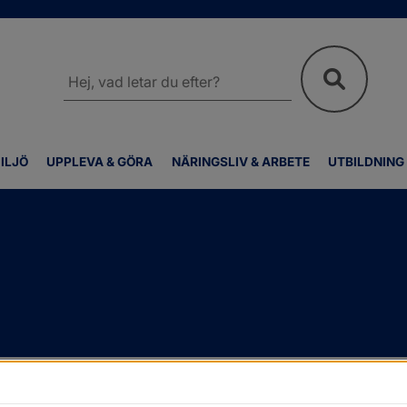
Sök
på
webbplatsen
ILJÖ
UPPLEVA & GÖRA
NÄRINGSLIV & ARBETE
UTBILDNING
n
/
Kommunfullmäktige