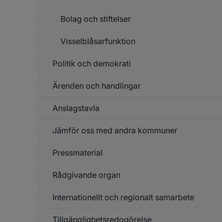
f
Le
Bolag och stiftelser
v
k
o
Visselblåsarfunktion
h
be
Politik och demokrati
Ärenden och handlingar
Un
f
Po
Anslagstavla
Un
o
f
de
Är
Jämför oss med andra kommuner
Un
o
f
ha
An
Pressmaterial
Rådgivande organ
Un
f
Pr
Internationellt och regionalt samarbete
Un
f
Rå
Tillgänglighetsredogörelse
Un
or