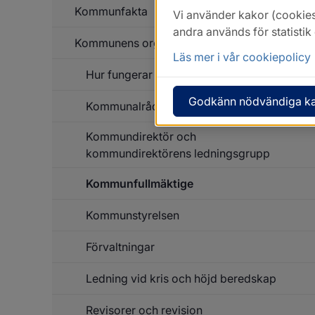
Kommunfakta
Vi använder kakor (cookies
andra används för statisti
Kommunens organisation
Un
f
Läs mer i vår cookiepolicy
K
Hur fungerar en kommun?
Un
f
K
Godkänn nödvändiga k
Kommunalråd och oppositionsråd
or
Kommundirektör och
kommundirektörens ledningsgrupp
Kommunfullmäktige
Kommunstyrelsen
Förvaltningar
Ledning vid kris och höjd beredskap
Un
f
Fö
Revisorer och revision
Un