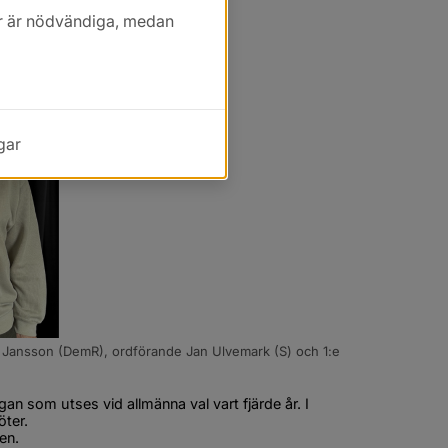
kor är nödvändiga, medan
gar
a Jansson (DemR), ordförande Jan Ulvemark (S) och 1:e
som utses vid allmänna val vart fjärde år. I 
ter.
en.