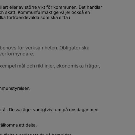
art eller av större vikt för kommunen. Det handlar 
ch skatt. Kommunfullmäktige väljer också en 
a förtroendevalda som ska sitta i 
ehövs för verksamheten. Obligatoriska 
verförmyndare.
 exempel mål och riktlinjer, ekonomiska frågor, 
ommunstyrelsen.
år. Dessa äger vanligtvis rum på onsdagar med 
välkomna att delta.