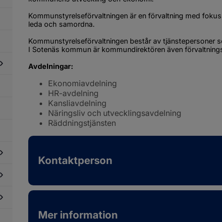
Kommunstyrelseförvaltningen är en förvaltning med fokus p
leda och samordna.
Kommunstyrelseförvaltningen består av tjänstepersoner s
I Sotenäs kommun är kommundirektören även förvaltnings
Avdelningar:
Ekonomiavdelning
dersidor
HR-avdelning
ör
dning
Kansliavdelning
id
Näringsliv och utvecklingsavdelning
ris
Räddningstjänsten
ch
öjd
redskap
Kontaktperson
dersidor
ör
litik
dersidor
ch
ör
mokrati
Mer information
enden
dersidor
ch