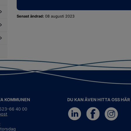
ör
ndlingar
slagstavla
Senast ändrad:
08 augusti 2023
dersidor
ör
essmaterial
dersidor
ör
dgivande
dersidor
gan
ör
ternationellt
ch
gionalt
marbete
TA KOMMUNEN
DU KAN ÄVEN HITTA OSS HÄR
0523-66 40 00
post
:
 torsdag