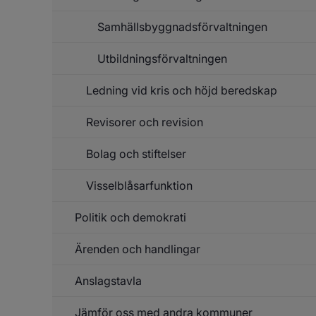
Samhällsbyggnadsförvaltningen
Utbildningsförvaltningen
Ledning vid kris och höjd beredskap
Revisorer och revision
Un
f
Le
Bolag och stiftelser
v
k
o
Visselblåsarfunktion
h
be
Politik och demokrati
Ärenden och handlingar
Un
f
Po
Anslagstavla
Un
o
f
de
Är
Jämför oss med andra kommuner
Un
o