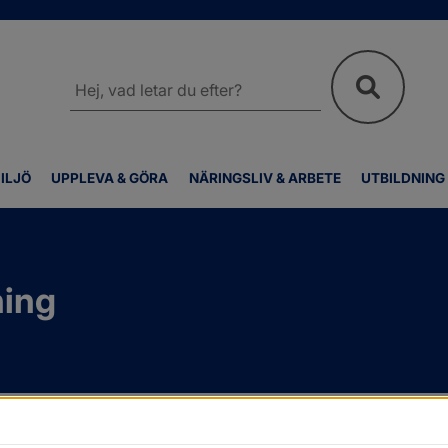
Sök
på
webbplatsen
ILJÖ
UPPLEVA & GÖRA
NÄRINGSLIV & ARBETE
UTBILDNING
ning
n
/
Förvaltningar
/
Kommunstyrelseförvaltning