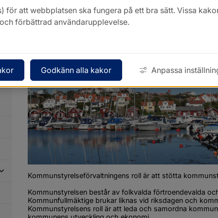
Kommunstyrelseförvaltning
) för att webbplatsen ska fungera på ett bra sätt. Vissa ka
k och förbättrad användarupplevelse.
dersidor
ör
ommunfakta
dersidor
ör
ommunens
akor
Godkänn alla kakor
Anpassa inställnin
ganisation
Kommunstyrelseförvaltningens roll är att stötta kommunst
Kommunstyrelsen består av folkvalda förtroendevalda oc
dersidor
Kommunfullmäktige brukar liknas vid riksdagen och kommu
ör
rvaltningar
Kommunstyrelsens roll är att leda och samordna kommune
kommunens utveckling och ekonomi.