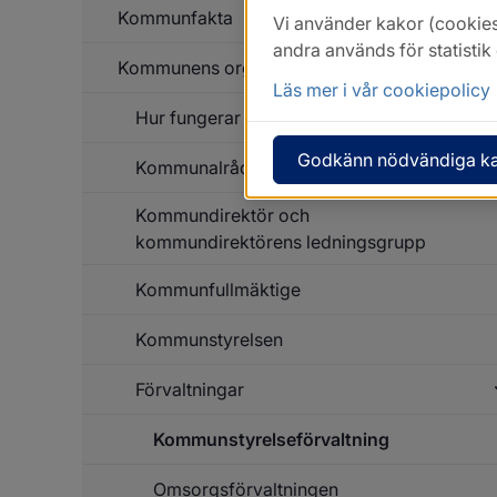
Kommunfakta
Vi använder kakor (cookies
andra används för statisti
Kommunens organisation
Un
f
Läs mer i vår cookiepolicy
K
Hur fungerar en kommun?
Un
f
K
Godkänn nödvändiga k
Kommunalråd och oppositionsråd
or
Kommundirektör och
kommundirektörens ledningsgrupp
Kommunfullmäktige
Kommunstyrelsen
Förvaltningar
Kommunstyrelseförvaltning
Un
f
Fö
Omsorgsförvaltningen