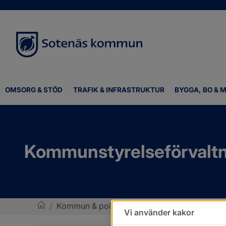
OMSORG & STÖD
TRAFIK & INFRASTRUKTUR
BYGGA, BO & M
Kommunstyrelseförvalt
/
Kommun & politik
/
Kommunens organisatio
Vi använder kakor
Sotenäs kommun