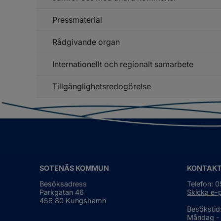
f
ha
An
Pressmaterial
Rådgivande organ
Un
f
Pr
Internationellt och regionalt samarbete
Un
f
Rå
Tillgänglighetsredogörelse
Un
or
f
In
o
re
sa
SOTENÄS KOMMUN
KONTAK
Besöksadress
Telefon: 
Parkgatan 46
Skicka e-
456 80 Kungshamn
Besökstid
Måndag -