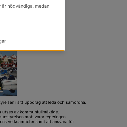
kor är nödvändiga, medan
gar
yrelsen i sitt uppdrag att leda och samordna.
h utses av kommunfullmäktige. 
nstyrelsen motsvarar regeringen. 
ns verksamheter samt att ansvara för 