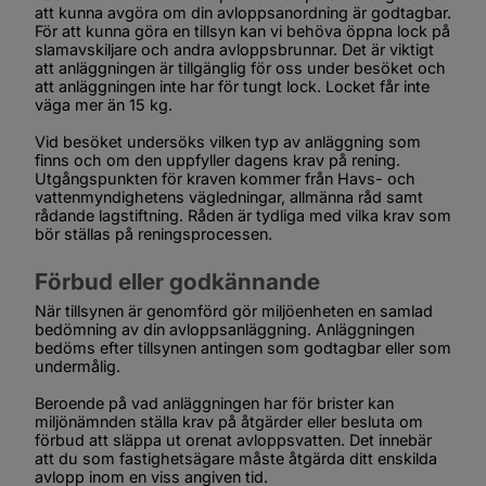
att kunna avgöra om din avloppsanordning är godtagbar. 
För att kunna göra en tillsyn kan vi behöva öppna lock på 
slamavskiljare och andra avloppsbrunnar. Det är viktigt 
att anläggningen är tillgänglig för oss under besöket och 
att anläggningen inte har för tungt lock. Locket får inte 
väga mer än 15 kg.
Vid besöket undersöks vilken typ av anläggning som 
finns och om den uppfyller dagens krav på rening. 
Utgångspunkten för kraven kommer från Havs- och 
vattenmyndighetens vägledningar, allmänna råd samt 
rådande lagstiftning. Råden är tydliga med vilka krav som 
bör ställas på reningsprocessen.
Förbud eller godkännande
När tillsynen är genomförd gör miljöenheten en samlad 
bedömning av din avloppsanläggning. Anläggningen 
bedöms efter tillsynen antingen som godtagbar eller som 
undermålig.
Beroende på vad anläggningen har för brister kan 
miljönämnden ställa krav på åtgärder eller besluta om 
förbud att släppa ut orenat avloppsvatten. Det innebär 
att du som fastighetsägare måste åtgärda ditt enskilda 
avlopp inom en viss angiven tid.