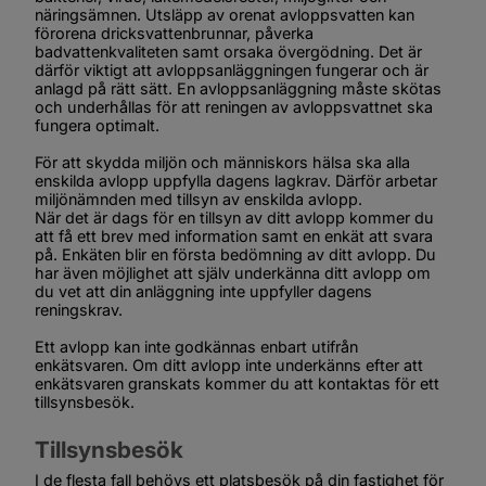
näringsämnen. Utsläpp av orenat avloppsvatten kan 
förorena dricksvattenbrunnar, påverka 
badvattenkvaliteten samt orsaka övergödning. Det är 
därför viktigt att avloppsanläggningen fungerar och är 
anlagd på rätt sätt. En avloppsanläggning måste skötas 
och underhållas för att reningen av avloppsvattnet ska 
fungera optimalt.
För att skydda miljön och människors hälsa ska alla 
enskilda avlopp uppfylla dagens lagkrav. Därför arbetar 
miljönämnden med tillsyn av enskilda avlopp.
När det är dags för en tillsyn av ditt avlopp kommer du 
att få ett brev med information samt en enkät att svara 
på. Enkäten blir en första bedömning av ditt avlopp. Du 
har även möjlighet att själv underkänna ditt avlopp om 
du vet att din anläggning inte uppfyller dagens 
reningskrav.
Ett avlopp kan inte godkännas enbart utifrån 
enkätsvaren. Om ditt avlopp inte underkänns efter att 
enkätsvaren granskats kommer du att kontaktas för ett 
tillsynsbesök.
Tillsynsbesök
I de flesta fall behövs ett platsbesök på din fastighet för 