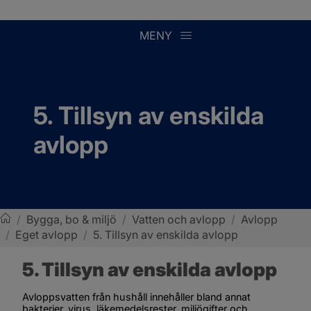
MENY
5. Tillsyn av enskilda 
avlopp
/
Bygga, bo & miljö
/
Vatten och avlopp
/
Avlopp
/
Eget avlopp
/
5. Tillsyn av enskilda avlopp
Sotenäs kommun
5. Tillsyn av enskilda avlopp
Avloppsvatten från hushåll innehåller bland annat 
bakterier, virus, läkemedelsrester, miljögifter och 