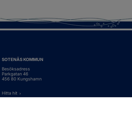
SOTENÄS KOMMUN
Besöksadress
Parkgatan 46
456 80 Kungshamn
Hitta hit
Organisationsnummer:
212000-1322
KONTAKTA KOMMUNEN
Telefon: 0523-66 40 00