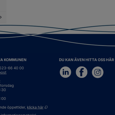
fall
dersidor
ch
ör
ervinning
mnar,
yggor
ch
öbodar
dersidor
ör
ljöskydd
TA KOMMUNEN
DU KAN ÄVEN HITTA OSS HÄR
0523-66 40 00
post
:
 torsdag
6:30
5:00
Öppnas i nytt fönster.
nde öppettider, 
klicka här