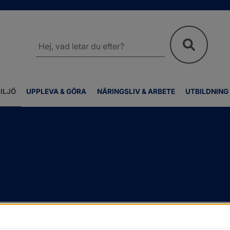
Sök
på
webbplatsen
ILJÖ
UPPLEVA & GÖRA
NÄRINGSLIV & ARBETE
UTBILDNING
opp
/
Eget avlopp
/
4. Entreprenörsrapport