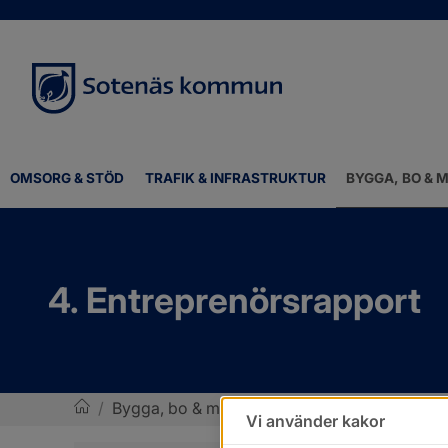
OMSORG & STÖD
TRAFIK & INFRASTRUKTUR
BYGGA, BO & M
4. Entreprenörsrapport
/
Bygga, bo & miljö
/
Vatten och avlopp
/
Avl
Vi använder kakor
Sotenäs kommun