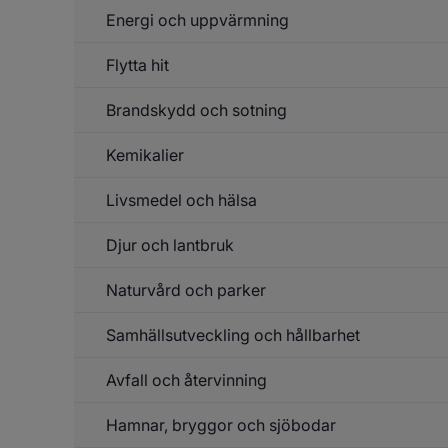
Energi och uppvärmning
Un
f
Bu
Flytta hit
Un
o
f
lu
En
Brandskydd och sotning
o
up
Kemikalier
Un
f
Br
Livsmedel och hälsa
Un
o
f
so
Ke
Djur och lantbruk
Un
f
Li
Naturvård och parker
Un
o
f
hä
D
Samhällsutveckling och hållbarhet
Un
o
f
la
Na
Avfall och återvinning
Un
o
f
pa
Sa
Hamnar, bryggor och sjöbodar
Un
o
f
hå