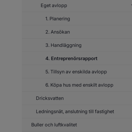
Eget avlopp
1. Planering
Un
f
E
2. Ansökan
av
3. Handläggning
4. Entreprenörsrapport
5. Tillsyn av enskilda avlopp
6. Köpa hus med enskilt avlopp
Dricksvatten
Ledningsnät, anslutning till fastighet
Un
f
Dr
Buller och luftkvalitet