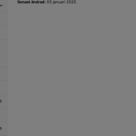
Senast ändrad:
03 januari 2025
dersidor
ör
get
lopp
dersidor
ör
icksvatten