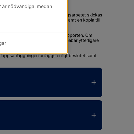
kor är nödvändiga, medan
d fotodokumentation på anläggningsarbetet skickas 
äftelse ut till dig som sökande samt en kopia till 
äggning.
 din bekräftelse på entreprenörsrapporten. Om 
leda till uppföljande tillsyn som innebär ytterligare 
gar
vloppsanläggningen anläggs enligt beslutet samt 