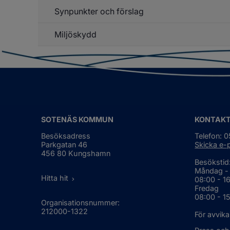
Av
Synpunkter och förslag
Un
o
f
åt
Ha
Miljöskydd
br
o
sj
Un
f
Mi
SOTENÄS KOMMUN
KONTAK
Besöksadress
Telefon: 
Parkgatan 46
Skicka e-
456 80 Kungshamn
Besökstid
Måndag -
Hitta hit
08:00 - 1
Fredag
08:00 - 1
Organisationsnummer:
212000-1322
För avvika