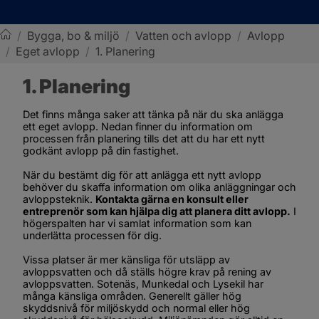
/
Bygga, bo & miljö
/
Vatten och avlopp
/
Avlopp
/
Eget avlopp
/
1. Planering
Sotenäs kommun
1. Planering
Det finns många saker att tänka på när du ska anlägga 
ett eget avlopp. Nedan finner du information om 
processen från planering tills det att du har ett nytt 
godkänt avlopp på din fastighet.
När du bestämt dig för att anlägga ett nytt avlopp 
behöver du skaffa information om olika anläggningar och 
avloppsteknik. 
Kontakta gärna en konsult eller 
entreprenör som kan hjälpa dig att planera ditt avlopp.
 I 
högerspalten har vi samlat information som kan 
underlätta processen för dig.
Vissa platser är mer känsliga för utsläpp av 
avloppsvatten och då ställs högre krav på rening av 
avloppsvatten. Sotenäs, Munkedal och Lysekil har 
många känsliga områden. Generellt gäller hög 
skyddsnivå för miljöskydd och normal eller hög 