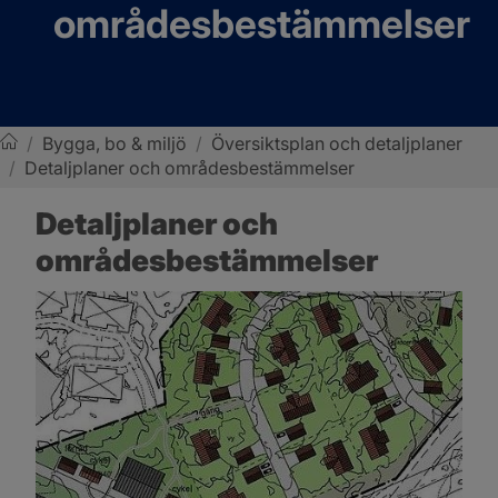
områdesbestämmelser
/
Bygga, bo & miljö
/
Översiktsplan och detaljplaner
/
Detaljplaner och områdesbestämmelser
Sotenäs kommun
Detaljplaner och 
områdesbestämmelser