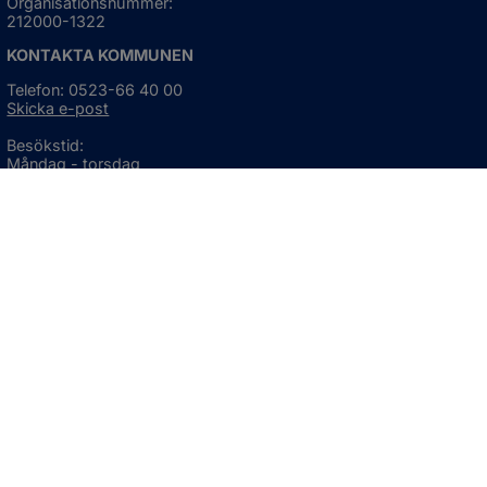
Organisationsnummer:
212000-1322
KONTAKTA KOMMUNEN
Telefon: 0523-66 40 00
Skicka e-post
Besökstid:
Måndag - torsdag
08:00 - 16:30
Fredag
08:00 - 15:00
Öppnas i nytt fönster.
För avvikande öppettider, 
klicka här
Press och informationsmaterial
DU KAN ÄVEN HITTA OSS HÄR
OM WEBBPLATSEN
Information om webbplatsen