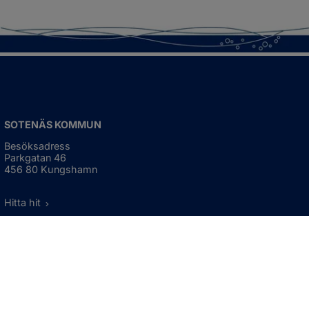
SOTENÄS KOMMUN
Besöksadress
Parkgatan 46
456 80 Kungshamn
Hitta hit
Organisationsnummer:
212000-1322
KONTAKTA KOMMUNEN
Telefon: 0523-66 40 00
Skicka e-post