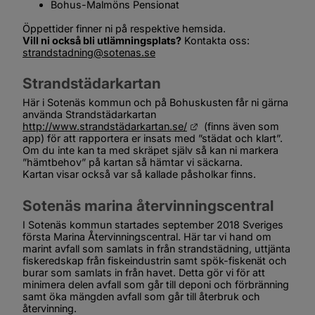
Bohus-Malmöns Pensionat
Öppettider finner ni på respektive hemsida.
Vill ni också bli utlämningsplats?
 Kontakta oss: 
strandstadning@sotenas.se
Strandstädarkartan
Här i Sotenäs kommun och på Bohuskusten får ni gärna 
använda Strandstädarkartan 
Länk till annan webbplats
http://www.strandstädarkartan.se/
  (finns även som 
app) för att rapportera er insats med ”städat och klart”. 
Om du inte kan ta med skräpet själv så kan ni markera 
”hämtbehov” på kartan så hämtar vi säckarna.
Kartan visar också var så kallade påsholkar finns.
Sotenäs marina återvinningscentral
I Sotenäs kommun startades september 2018 Sveriges 
första Marina Återvinningscentral. Här tar vi hand om 
marint avfall som samlats in från strandstädning, uttjänta 
fiskeredskap från fiskeindustrin samt spök-fiskenät och 
burar som samlats in från havet. Detta gör vi för att 
minimera delen avfall som går till deponi och förbränning 
samt öka mängden avfall som går till återbruk och 
återvinning.