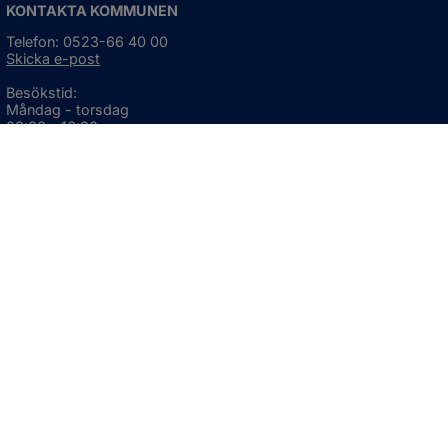
KONTAKTA KOMMUNEN
Telefon: 0523-66 40 00
Skicka e-post
Besökstid:
Måndag - torsdag
08:00 - 16:30
Fredag
08:00 - 15:00
Öppnas i nytt fönster.
För avvikande öppettider, 
klicka här
Press och informationsmaterial
DU KAN ÄVEN HITTA OSS HÄR
OM WEBBPLATSEN
Information om webbplatsen
Om kakor (cookies)
Tillgänglighetsredogörelse