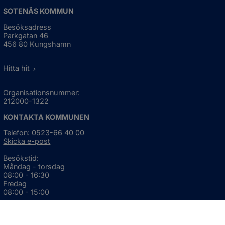
SOTENÄS KOMMUN
Besöksadress
Parkgatan 46
456 80 Kungshamn
Hitta hit
Organisationsnummer:
212000-1322
KONTAKTA KOMMUNEN
Telefon: 0523-66 40 00
Skicka e-post
Besökstid:
Måndag - torsdag
08:00 - 16:30
Fredag
08:00 - 15:00
Öppnas i nytt fönster.
För avvikande öppettider, 
klicka här