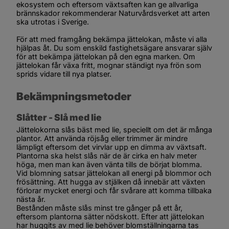
ekosystem och eftersom växtsaften kan ge allvarliga 
brännskador rekommenderar Naturvårdsverket att arten 
ska utrotas i Sverige.
För att med framgång bekämpa jättelokan, måste vi alla 
hjälpas åt. Du som enskild fastighetsägare ansvarar själv 
för att bekämpa jättelokan på den egna marken. Om 
jättelokan får växa fritt, mognar ständigt nya frön som 
sprids vidare till nya platser.
Bekämpningsmetoder
Slåtter - Slå med lie
Jättelokorna slås bäst med lie, speciellt om det är många 
plantor. Att använda röjsåg eller trimmer är mindre 
lämpligt eftersom det virvlar upp en dimma av växtsaft. 
Plantorna ska helst slås när de är cirka en halv meter 
höga, men man kan även vänta tills de börjat blomma. 
Vid blomning satsar jättelokan all energi på blommor och 
frösättning. Att hugga av stjälken då innebär att växten 
förlorar mycket energi och får svårare att komma tillbaka 
nästa år.
Bestånden måste slås minst tre gånger på ett år, 
eftersom plantorna sätter nödskott. Efter att jättelokan 
har huggits av med lie behöver blomställningarna tas 