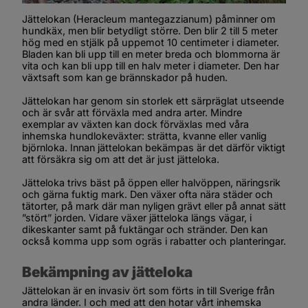
Jättelokan (Heracleum mantegazzianum) påminner om 
hundkäx, men blir betydligt större. Den blir 2 till 5 meter 
hög med en stjälk på uppemot 10 centimeter i diameter. 
Bladen kan bli upp till en meter breda och blommorna är 
vita och kan bli upp till en halv meter i diameter. Den har 
växtsaft som kan ge brännskador på huden.
Jättelokan har genom sin storlek ett särpräglat utseende 
och är svår att förväxla med andra arter. Mindre 
exemplar av växten kan dock förväxlas med våra 
inhemska hundlokeväxter: strätta, kvanne eller vanlig 
björnloka. Innan jättelokan bekämpas är det därför viktigt 
att försäkra sig om att det är just jätteloka.
Jätteloka trivs bäst på öppen eller halvöppen, näringsrik 
och gärna fuktig mark. Den växer ofta nära städer och 
tätorter, på mark där man nyligen grävt eller på annat sätt 
”stört” jorden. Vidare växer jätteloka längs vägar, i 
dikeskanter samt på fuktängar och stränder. Den kan 
också komma upp som ogräs i rabatter och planteringar.
Bekämpning av jätteloka
Jättelokan är en invasiv ört som förts in till Sverige från 
andra länder. I och med att den hotar vårt inhemska 