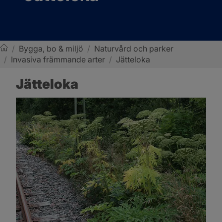
/
Bygga, bo & miljö
/
Naturvård och parker
/
Invasiva främmande arter
/
Jätteloka
Sotenäs kommun
Jätteloka