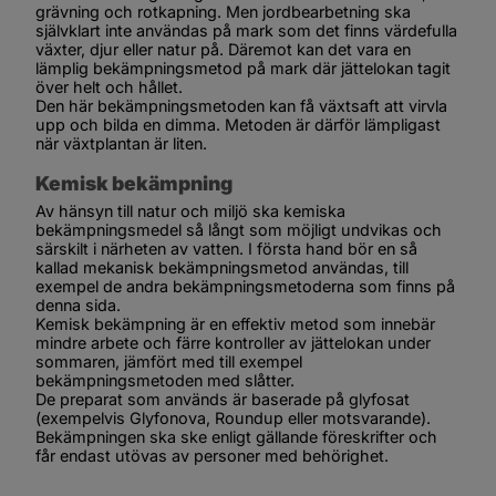
grävning och rotkapning. Men jordbearbetning ska 
självklart inte användas på mark som det finns värdefulla 
växter, djur eller natur på. Däremot kan det vara en 
lämplig bekämpningsmetod på mark där jättelokan tagit 
över helt och hållet.
Den här bekämpningsmetoden kan få växtsaft att virvla 
upp och bilda en dimma. Metoden är därför lämpligast 
när växtplantan är liten.
Kemisk bekämpning
Av hänsyn till natur och miljö ska kemiska 
bekämpningsmedel så långt som möjligt undvikas och 
särskilt i närheten av vatten. I första hand bör en så 
kallad mekanisk bekämpningsmetod användas, till 
exempel de andra bekämpningsmetoderna som finns på 
denna sida.
Kemisk bekämpning är en effektiv metod som innebär 
mindre arbete och färre kontroller av jättelokan under 
sommaren, jämfört med till exempel 
bekämpningsmetoden med slåtter.
De preparat som används är baserade på glyfosat 
(exempelvis Glyfonova, Roundup eller motsvarande). 
Bekämpningen ska ske enligt gällande föreskrifter och 
får endast utövas av personer med behörighet.