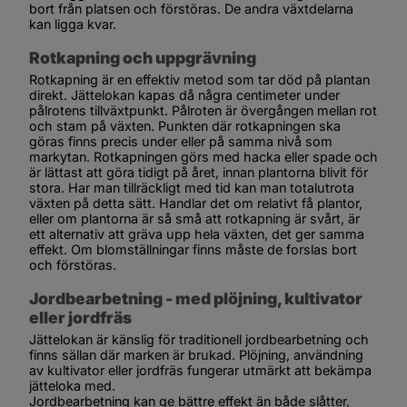
bort från platsen och förstöras. De andra växtdelarna 
kan ligga kvar.
Rotkapning och uppgrävning
Rotkapning är en effektiv metod som tar död på plantan 
direkt. Jättelokan kapas då några centimeter under 
pålrotens tillväxtpunkt. Pålroten är övergången mellan rot 
och stam på växten. Punkten där rotkapningen ska 
göras finns precis under eller på samma nivå som 
markytan. Rotkapningen görs med hacka eller spade och 
är lättast att göra tidigt på året, innan plantorna blivit för 
stora. Har man tillräckligt med tid kan man totalutrota 
växten på detta sätt. Handlar det om relativt få plantor, 
eller om plantorna är så små att rotkapning är svårt, är 
ett alternativ att gräva upp hela växten, det ger samma 
effekt. Om blomställningar finns måste de forslas bort 
och förstöras.
Jordbearbetning - med plöjning, kultivator 
eller jordfräs
Jättelokan är känslig för traditionell jordbearbetning och 
finns sällan där marken är brukad. Plöjning, användning 
av kultivator eller jordfräs fungerar utmärkt att bekämpa 
jätteloka med.
Jordbearbetning kan ge bättre effekt än både slåtter, 