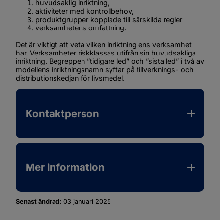
huvudsaklig inriktning,
aktiviteter med kontrollbehov,
produktgrupper kopplade till särskilda regler
verksamhetens omfattning.
Det är viktigt att veta vilken inriktning ens verksamhet 
har. Verksamheter riskklassas utifrån sin huvudsakliga 
inriktning. Begreppen ”tidigare led” och ”sista led” i två av 
modellens inriktningsnamn syftar på tillverknings- och 
distributionskedjan för livsmedel.
Filer tillgängliga för nedladdning
Ikon som illustrerar filtyp
Filnamn
Filstorlek
Datum f
Kontaktperson
Mer information
Senast ändrad:
03 januari 2025